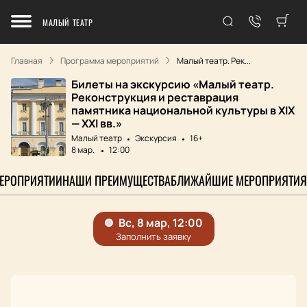
МАЛЫЙ ТЕАТР
Главная
Программа мероприятий
Малый театр. Рек...
Билеты на экскурсию «Малый театр.
Реконструкция и реставрация
памятника национальной культуры в XIX
— XXI вв.»
Малый театр
Экскурсия
16+
8 мар.
12:00
МЕРОПРИЯТИИ
НАШИ ПРЕИМУЩЕСТВА
БЛИЖАЙШИЕ МЕРОПРИЯТИЯ