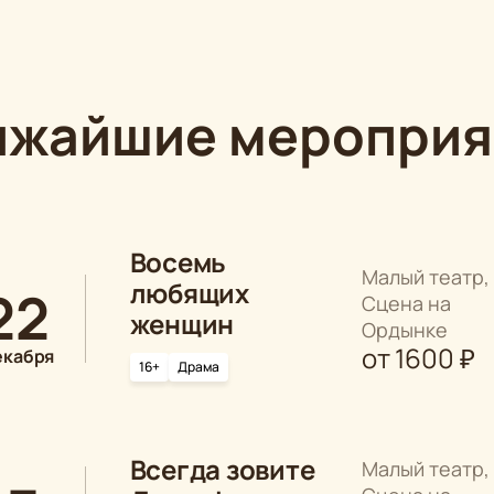
ижайшие мероприя
Восемь
Малый театр,
любящих
22
Сцена на
женщин
Ордынке
от
1600
₽
екабря
16+
Драма
Всегда зовите
Малый театр,