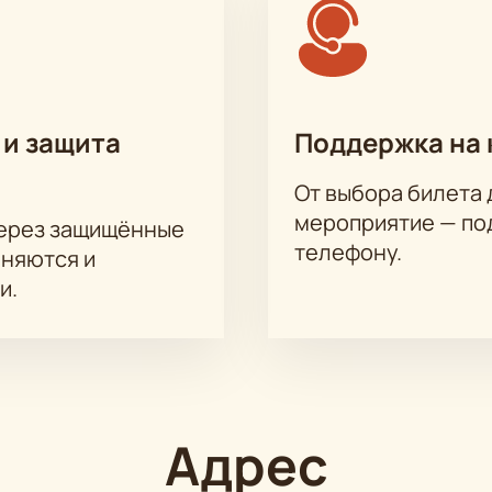
 и защита
Поддержка на 
От выбора билета 
мероприятие — под
через защищённые
телефону.
аняются и
и.
Адрес