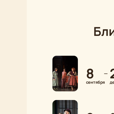
Бл
8
—
сентября
д