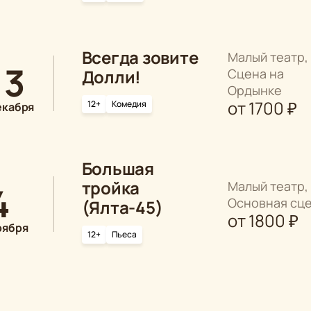
Всегда зовите
Малый театр,
13
Долли!
Сцена на
Ордынке
от
1700
₽
12+
Комедия
екабря
Большая
тройка
Малый театр,
4
Основная сц
(Ялта-45)
от
1800
₽
оября
12+
Пьеса