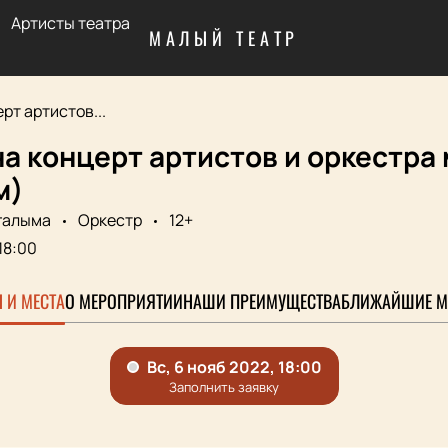
Артисты театра
МАЛЫЙ ТЕАТР
рт артистов...
а концерт артистов и оркестра 
м)
галыма
Оркестр
12+
18:00
 И МЕСТА
О МЕРОПРИЯТИИ
НАШИ ПРЕИМУЩЕСТВА
БЛИЖАЙШИЕ М