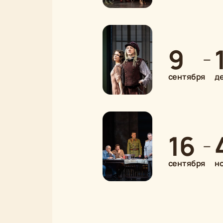
9
—
сентября
д
16
—
сентября
н