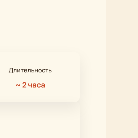
Длительность
~
2 часа