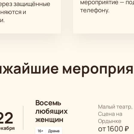
мероприятие — под
через защищённые
телефону.
аняются и
и.
ижайшие мероприя
Восемь
Малый театр,
любящих
22
Сцена на
женщин
Ордынке
от
1600
₽
екабря
16+
Драма