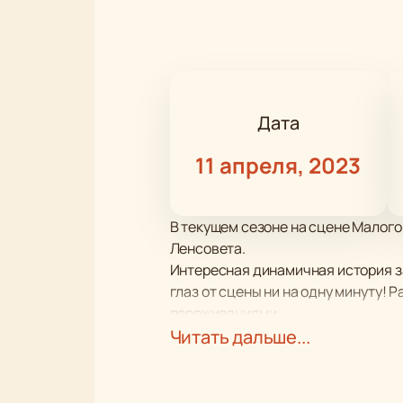
Дата
11 апреля, 2023
В текущем сезоне на сцене Малого
Ленсовета.
Интересная динамичная история за
глаз от сцены ни на одну минуту! 
переживаниями.
Тонкая, интересная история вызыва
Читать дальше...
повседневных забот и переживания
эмоций.
Работу режиссера и актерской тру