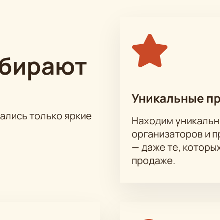
нница» собственное мнение!
ыбирают
Уникальные п
тались только яркие
Находим уникальн
организаторов и 
— даже те, которы
продаже.