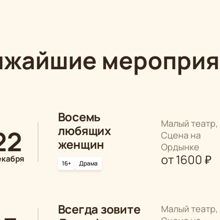
ижайшие мероприя
Восемь
Малый театр,
любящих
22
Сцена на
женщин
Ордынке
от
1600
₽
екабря
16+
Драма
Всегда зовите
Малый театр,