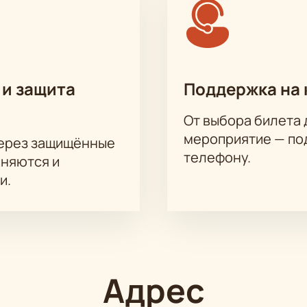
 и защита
Поддержка на 
От выбора билета 
мероприятие — под
через защищённые
телефону.
аняются и
и.
Адрес