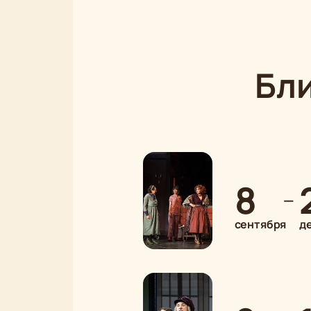
Бл
8
—
сентября
д