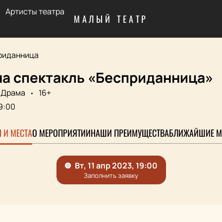
Артисты театра
МАЛЫЙ ТЕАТР
риданница
на спектакль «Бесприданница»
Драма
16+
9:00
 И МЕСТА
О МЕРОПРИЯТИИ
НАШИ ПРЕИМУЩЕСТВА
БЛИЖАЙШИЕ М