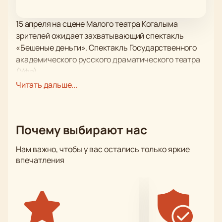
15 апреля на сцене Малого театра Когалыма
зрителей ожидает захватывающий спектакль
«Бешеные деньги». Спектакль Государственного
академического русского драматического театра
(Уфа).
Динамичная, интересная история, сыгранная
Читать дальше...
замечательными актерами, не оставит
равнодушной никого из присутствующих в зале.
Труд режиссера, актёрской труппы, костюмеров,
Почему выбирают нас
работников сцены, гримеров, осветителей
достойна наивысшей похвалы, а спектакль звания
Нам важно, чтобы у вас остались только яркие
образца самого высокого уровня художественного
впечатления
оформления.
Актерская игра, великолепные костюмы,
интересные декорации, игра света и тени – все это
позволяет с уверенностью назвать спектакль
образцом произведения с высочайшим уровнем