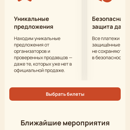
художественного оформления.
Работу режиссера и актерской труппы высоко
оценили многие театральные критики и эксперты.
Уникальные
Безопасная 
Не упустите возможности составить о спектакле
предложения
защита данн
«Бешеные деньги» собственное мнение!
Находим уникальные
Все платежи про
предложения от
защищённые шлю
организаторов и
не сохраняются 
проверенных продавцов —
в безопасности.
даже те, которых уже нет в
официальной продаже.
Выбрать билеты
Ближайшие мероприятия