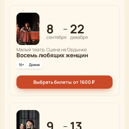
8
22
—
сентября
декабря
Малый театр, Сцена на Ордынке
Восемь любящих женщин
16+
Драма
Выбрать билеты
от
1600
₽
9
13
—