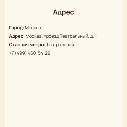
Режиссёр
: А.В. Коршунов
Актёрский состав
: Сергей Тезов, Любовь Ещенко,
Адрес
Александр Дривень, Денис Курочка, Александр
Коршунов, Сергей Потапов, Ирина Жерякова,
Город
:
Москва
Дмитрий Кознов, Татьяна Лебедева, Григорий
Адрес
:
Москва, проезд Театральный, д. 1
Скряпкин, Лидия Милюзина
Станция метро
:
Театральная
+7 (499) 460-54-29