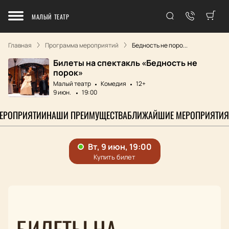
МАЛЫЙ ТЕАТР
Главная
Программа мероприятий
Бедность не поро...
Билеты на спектакль «Бедность не
порок»
Малый театр
Комедия
12+
9 июн.
19:00
МЕРОПРИЯТИИ
НАШИ ПРЕИМУЩЕСТВА
БЛИЖАЙШИЕ МЕРОПРИЯТИЯ