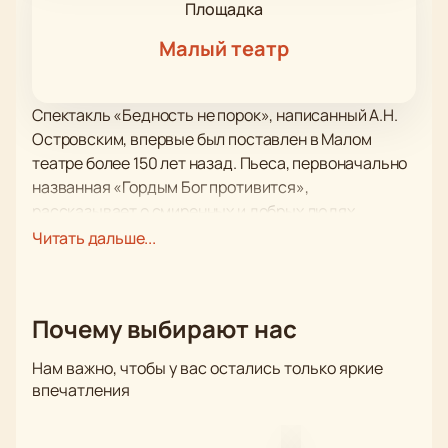
Площадка
Малый театр
Спектакль «Бедность не порок», написанный А.Н.
Островским, впервые был поставлен в Малом
театре более 150 лет назад. Пьеса, первоначально
названная «Гордым Бог противится»,
рассказывает о смиренных и добрых людях,
живущих в русских традициях. Сюжет комедии
Читать дальше...
разворачивается на фоне народных святочных
обрядов, песен и плясок, что придаёт постановке
уникальный колорит.
Почему выбирают нас
В постановке участвуют ведущие актеры Малого
театра, которые с большой точностью передают
Нам важно, чтобы у вас остались только яркие
атмосферу и дух времени. Их мастерство
впечатления
неоднократно отмечалось на всероссийских
фестивалях, а также получило признание у