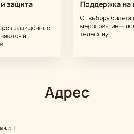
 и защита
Поддержка на 
От выбора билета 
мероприятие — под
через защищённые
телефону.
аняются и
и.
Адрес
й, д. 1