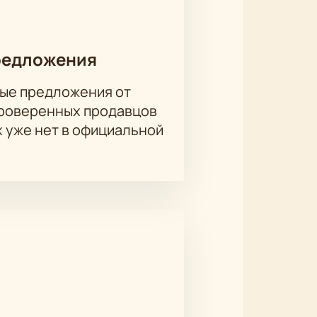
Варвара Андреева, Алексей
редложения
тинский, Сергей Еремеев, Ирина
ые предложения от
проверенных продавцов
х уже нет в официальной