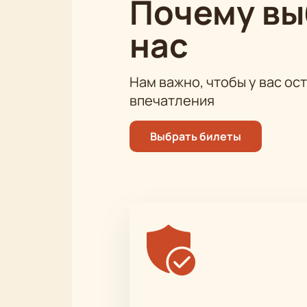
Почему в
Обратите внимание, возможна сме
нас
Режиссёр
: И.В. Ильинский
Актёрский состав
: Михаил Марть
Фаддеев, Дмитрий Марин, Светлана
Нам важно, чтобы у вас ос
Жерякова, Алёна Колесникова, Дм
впечатления
Выбрать билеты