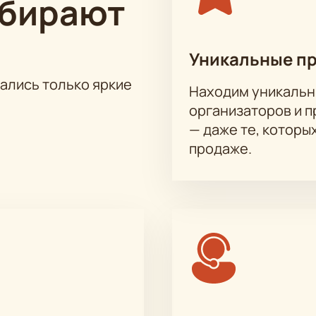
ыбирают
на актёрского состава.
янов, Любовь Ещенко, Людмила Щербинина, Денис Курочка, 
Уникальные п
 Аманова, Ольга Абрамова, Степан Коршунов, Валерий Бабя
тались только яркие
итрий Солодовник
Находим уникальн
организаторов и 
— даже те, которы
продаже.