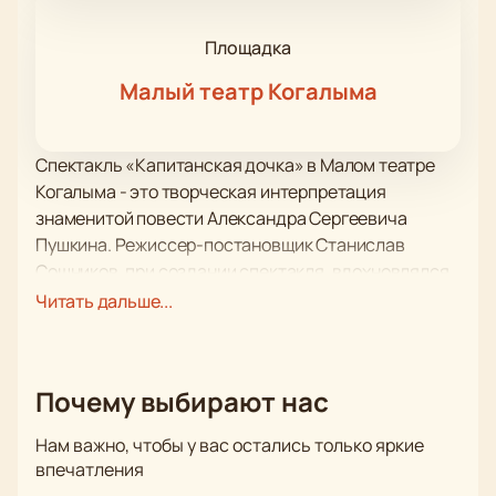
Площадка
Малый театр Когалыма
Спектакль «Капитанская дочка» в Малом театре
Когалыма - это творческая интерпретация
знаменитой повести Александра Сергеевича
Пушкина. Режиссер-постановщик Станислав
Сошников, при создании спектакля, вдохновлялся
пословицей «Береги честь смолоду».
Читать дальше...
Сюжет спектакля рассказывает о пути взросления
Петра Андреевича Гринёва - от молодого
неопытного парня до храброго и почтенного
Почему выбирают нас
мужчины. Он сталкивается с трудностями и
испытаниями, но благодаря истинной любви к
Нам важно, чтобы у вас остались только яркие
Маше, Петр приобретает силу и сохраняет свое
впечатления
достоинство.