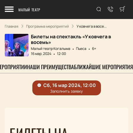
МАЛЫЙ ТЕАТР
Главная
Программа мероприятий
У ковчега в восе...
Билеты на спектакль «У ковчега в
восемь»
Малый театр Когалыма
Пьеса
6+
16 мар. 2024
12:00
МЕРОПРИЯТИИ
НАШИ ПРЕИМУЩЕСТВА
БЛИЖАЙШИЕ МЕРОПРИЯТИЯ