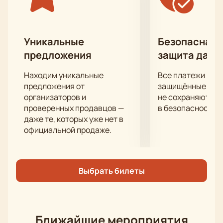
Когалыма
на нашем сайте.
Не упустите возможность насладиться
уникальным спектаклем «У ковчега в восемь» в
Малом театре Когалыма.
Уникальные
Безопасная 
предложения
защита данн
Находим уникальные
Все платежи про
предложения от
защищённые шлю
организаторов и
не сохраняются 
проверенных продавцов —
в безопасности.
даже те, которых уже нет в
официальной продаже.
Выбрать билеты
Ближайшие мероприятия