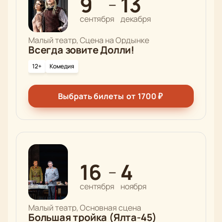
9
13
—
сентября
декабря
Малый театр, Сцена на Ордынке
Всегда зовите Долли!
12+
Комедия
Выбрать билеты
от
1700
₽
16
4
—
сентября
ноября
Малый театр, Основная сцена
Большая тройка (Ялта-45)