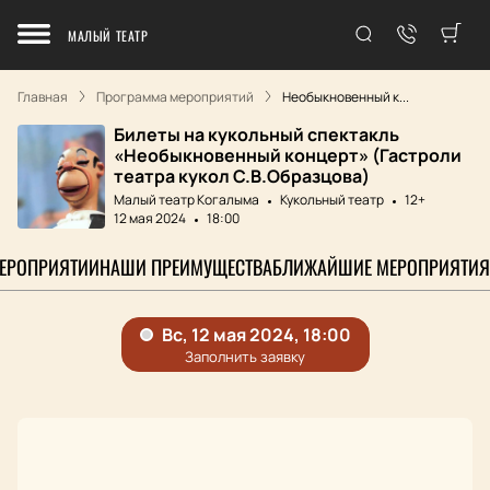
МАЛЫЙ ТЕАТР
Главная
Программа мероприятий
Необыкновенный к...
Билеты на кукольный спектакль
«Необыкновенный концерт» (Гастроли
театра кукол С.В.Образцова)
Малый театр Когалыма
Кукольный театр
12+
12 мая 2024
18:00
МЕРОПРИЯТИИ
НАШИ ПРЕИМУЩЕСТВА
БЛИЖАЙШИЕ МЕРОПРИЯТИЯ