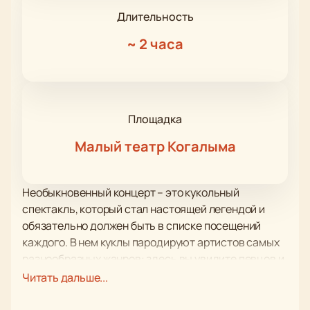
Длительность
~
2 часа
Площадка
Малый театр Когалыма
Необыкновенный концерт – это кукольный
спектакль, который стал настоящей легендой и
обязательно должен быть в списке посещений
каждого. В нем куклы пародируют артистов самых
разнообразных жанров: здесь вы увидите певцов и
певиц, танцоров и музыкантов, цирковых
Читать дальше...
дрессировщиков и фокусников.
Спектакль «Необыкновенный концерт» покорил