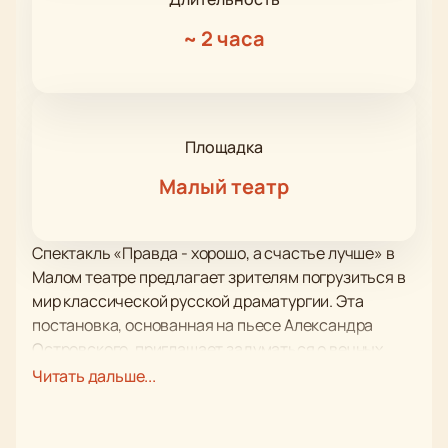
~
2 часа
Площадка
Малый театр
Спектакль «Правда - хорошо, а счастье лучше» в
Малом театре предлагает зрителям погрузиться в
мир классической русской драматургии. Эта
постановка, основанная на пьесе Александра
Островского, приглашает задуматься о вечных
вопросах истины и счастья. В центре сюжета —
Читать дальше...
сложные взаимоотношения героев, которые
пытаются найти баланс между правдой и личным
благополучием.