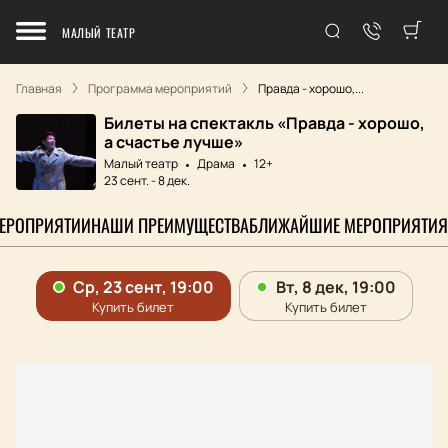
МАЛЫЙ ТЕАТР
Главная
Программа мероприятий
Правда - хорошо,...
Билеты на спектакль «Правда - хорошо,
а счастье лучше»
Малый театр
Драма
12+
23 сент.
-
8 дек.
МЕРОПРИЯТИИ
НАШИ ПРЕИМУЩЕСТВА
БЛИЖАЙШИЕ МЕРОПРИЯТИЯ