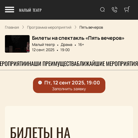
МАЛЫЙ ТЕАТР
Главная
Программа мероприятий
Пять вечеров
Билеты на спектакль «Пять вечеров»
Малый театр
Драма
16+
12 сент. 2025
19:00
МЕРОПРИЯТИИ
НАШИ ПРЕИМУЩЕСТВА
БЛИЖАЙШИЕ МЕРОПРИЯТИЯ
БИЛЕТЫ НА