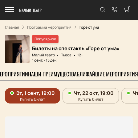
МАЛЫЙ ТЕАТР
Главная
Программа мероприятий
Горе от ума
Популярное
Билеты на спектакль «Горе от ума»
Малый театр
Пьеса
12+
1 сент.
-
15 дек.
МЕРОПРИЯТИИ
НАШИ ПРЕИМУЩЕСТВА
БЛИЖАЙШИЕ МЕРОПРИЯТИЯ