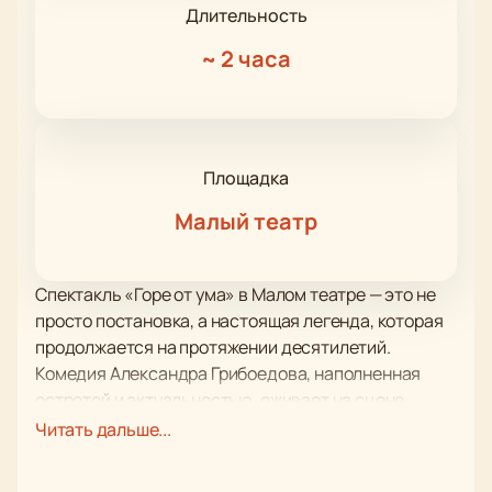
Длительность
~
2 часа
Площадка
Малый театр
Спектакль «Горе от ума» в Малом театре — это не
просто постановка, а настоящая легенда, которая
продолжается на протяжении десятилетий.
Комедия Александра Грибоедова, наполненная
остротой и актуальностью, оживает на сцене
Малого театра под руководством режиссёра
Читать дальше...
Сергея Женовача. За 20 лет существования этой
версии спектакля сменилось множество актёров,