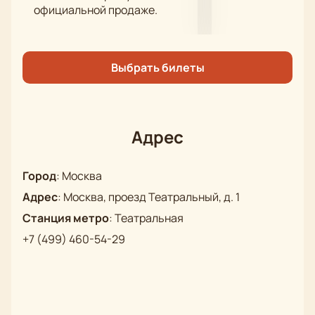
официальной продаже.
Обратите внимание, возможна смена актёрского
состава.
Режиссёр
: Сергей Женовач
Выбрать билеты
Актёрский состав
: Виктор Низовой, Глеб
Подгородинский, Людмила Полякова, Александр
Дривень, Александр Вершинин, Ольга Жевакина,
Полина Долинская, Екатерина Васильева, Инна
Адрес
Иванова
Город
:
Москва
Адрес
:
Москва, проезд Театральный, д. 1
Станция метро
:
Театральная
+7 (499) 460-54-29