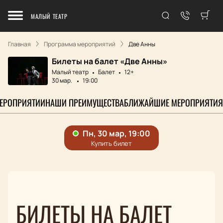
МАЛЫЙ ТЕАТР
Главная
Программа мероприятий
Две Анны
Билеты на балет «Две Анны»
Малый театр
Балет
12+
30 мар.
19:00
МЕРОПРИЯТИИ
НАШИ ПРЕИМУЩЕСТВА
БЛИЖАЙШИЕ МЕРОПРИЯТИЯ
БИЛЕТЫ НА БАЛЕТ