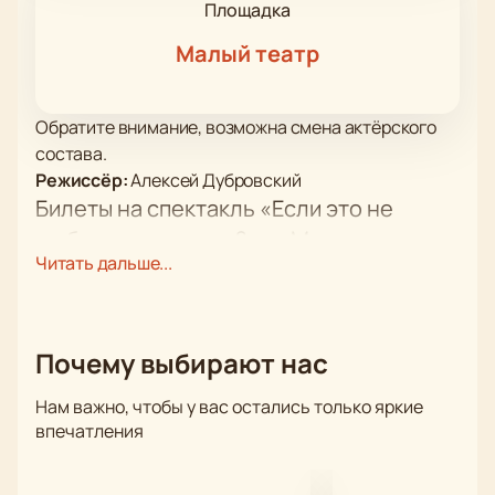
Площадка
Малый театр
Обратите внимание, возможна смена актёрского
состава.
Режиссёр:
Алексей Дубровский
Билеты на спектакль «Если это не
любовь, так что же?..» в Москве
Читать дальше...
В афише Малого театра появилась программа,
посвящённая творчеству Александра Сергеевича
Пушкина и его сценическим постановкам.
Программа включает драматический спектакль,
Почему выбирают нас
знакомство с историей театра и встречи после
представления. Купить билеты на спектакль «Если
Нам важно, чтобы у вас остались только яркие
это не любовь, так что же?..» можно для
впечатления
индивидуального или группового посещения.
Сюжет