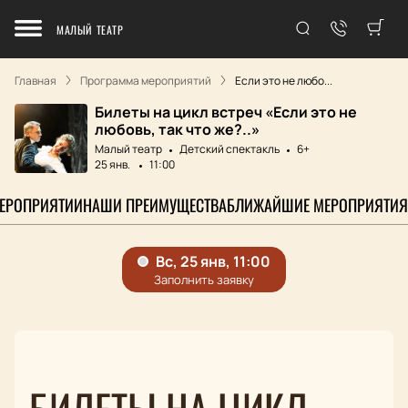
МАЛЫЙ ТЕАТР
Главная
Программа мероприятий
Если это не любо...
Билеты на цикл встреч «Если это не
любовь, так что же?..»
Малый театр
Детский спектакль
6+
25 янв.
11:00
МЕРОПРИЯТИИ
НАШИ ПРЕИМУЩЕСТВА
БЛИЖАЙШИЕ МЕРОПРИЯТИЯ