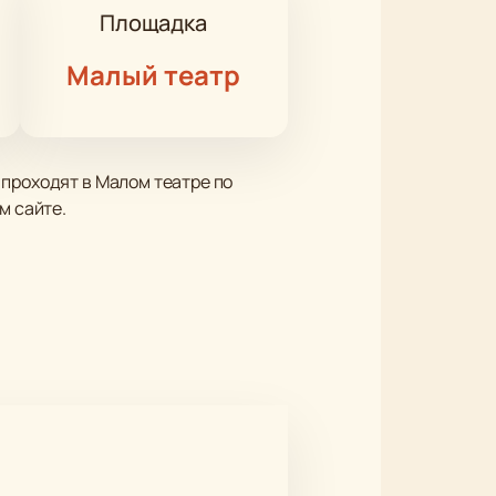
Площадка
Малый театр
 проходят в Малом театре по
м сайте.
менном сабантуе в Казани.
медийного и драматического
культуры. Музыка основана на