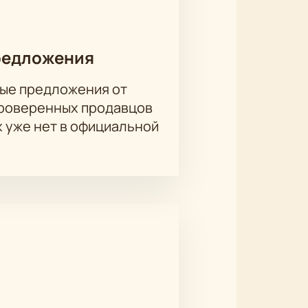
сторией. Зал оснащен современной
редложения
ые предложения от
амала) онлайн?
проверенных продавцов
йте. Для выбора мест используйте
х уже нет в официальной
ит от сектора, оплатить можно
 на вопросы
трудников или партнеров. Условия