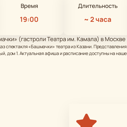
Время
Длительность
19:00
~
2 часа
ачки» (гастроли Театра им. Камала) в Москве
аз спектакля «Башмачки» театра из Казани. Представления
ый, дом 1. Актуальная афиша и расписание доступны на наше
торая начинается в начале XX века и продолжается на совре
ь с золотой вышивкой становится поводом для развития ко
а образы героев отражают традиции и атмосферу татарской 
ики, оркестр театра и актеры исполняют партии вживую.
нтаев
роработанными характерами
произведения татарского искусства
ьных номерах