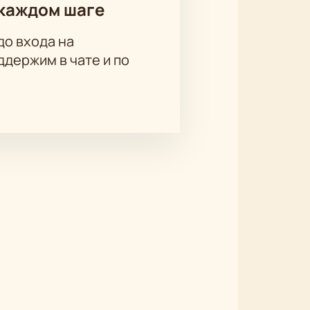
каждом шаге
до входа на
риев, Рамиль Вазиев, Алсу
держим в чате и по
ахимова, Фанис Сафин, Чулпан