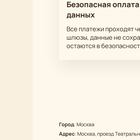
Безопасная оплата
Обратите внимание, возможна сме
данных
Режиссёр:
Фарид Бикчантаев
Актёрский состав:
Ильтазар Муха
Все платежи проходят 
Каюмова (Вазиева), Райхан Габду
шлюзы, данные не сохр
Назипова, Айгуль Гардисламова, 
остаются в безопасност
Город
:
Москва
Адрес
:
Москва, проезд Театральны