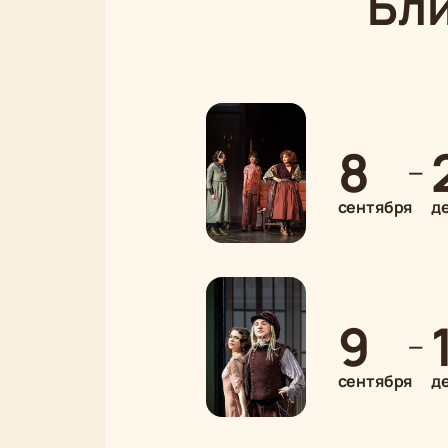
Бл
8
—
сентября
д
9
—
сентября
д