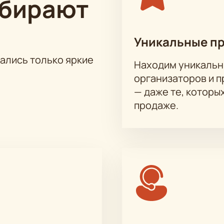
ыбирают
 в центре Москвы. Здание известно своей архитектурой и и
Уникальные п
тались только яркие
Находим уникальн
а спектакль «Башмачки» (гастроли Театра им. К
организаторов и 
шмачки» (гастроли Театра им. Камала)
можно на нашем са
— даже те, которы
те места по цене и расположению к сцене. Стоимость завис
продаже.
ы после оплаты
 по телефону — менеджер поможет выбрать места и ответит
 клиентов доступны по запросу
ивный заказ билетов, включая резерв лож или рядов для со
му обратной связи или по телефону.