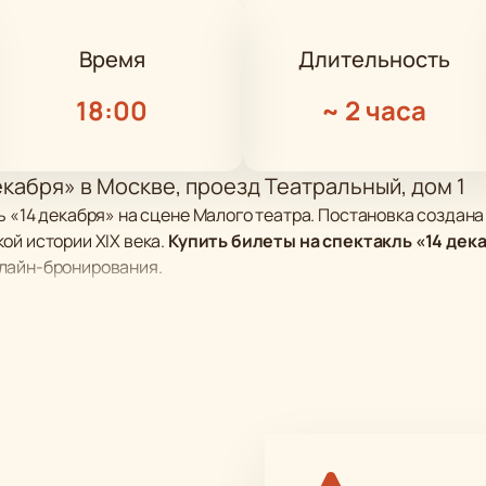
Время
Длительность
18:00
~
2 часа
екабря» в Москве, проезд Театральный, дом 1
 «14 декабря» на сцене Малого театра. Постановка создана 
ой истории XIX века.
Купить билеты на спектакль «14 дек
лайн-бронирования.
иоде междуцарствия после смерти Александра I. Зрители ув
трий Харатьян), Великого князя Николая Павловича, а так
ого. В постановке участвуют около тридцати персонажей.
и перемен
ции
 ролях