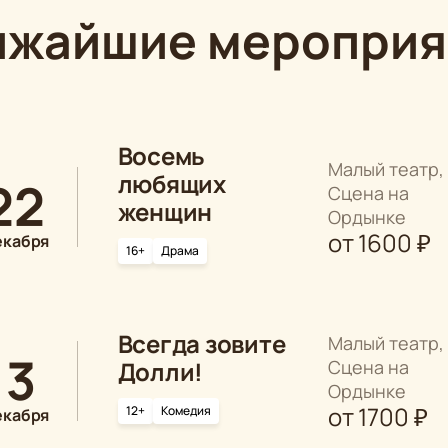
ижайшие мероприя
Восемь
Малый театр,
любящих
22
Сцена на
женщин
Ордынке
от
1600
₽
екабря
16+
Драма
Всегда зовите
Малый театр,
13
Долли!
Сцена на
Ордынке
от
1700
₽
12+
Комедия
екабря