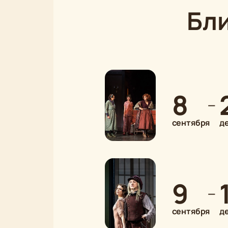
Бл
8
—
сентября
д
9
—
сентября
д