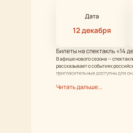
Дата
12 декабря
Билеты на спектакль «14 д
В афише нового сезона — спектакль
рассказывает о событиях российск
пригласительные доступны для он
Читать дальше...
Сюжет
В основе спектакля — драма о пер
Милорадовича (роль исполняет Дми
Каховского и Бестужева-Марлинск
Исторический контекст эпох
Оформление сцены и декора
Известные артисты в главных