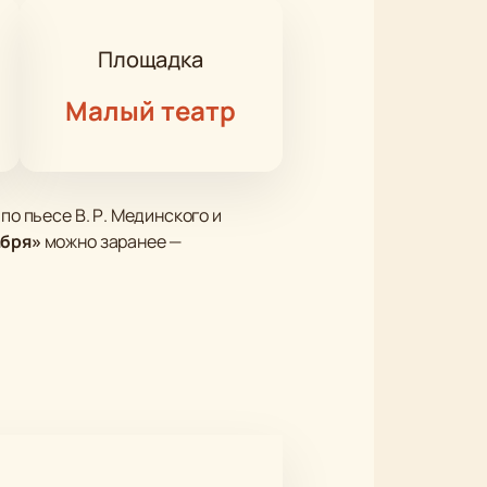
Площадка
Малый театр
по пьесе В. Р. Мединского и
абря»
можно заранее —
идят на сцене Михаила
же лидеров декабристов: Рылеева,