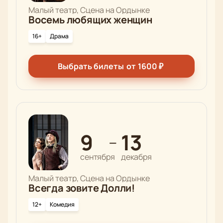
Малый театр, Сцена на Ордынке
Обратите внимание, возможна смена актёрского
Восемь любящих женщин
состава.
16+
Драма
Режиссёр:
Ильгиз Зайниев
Актёрский состав:
Алсу Каюмова, Эмиль Талипов,
Ильсия Тухватуллина, Ильтазар Мухаматгалиев,
Выбрать билеты
от
1600
₽
Ирхан Габдуллин, Ляйсан Габдрахманова,
Искандер Низамиев, Гузель Гюльвердиева, Олег
Фазылзянов, Рамиль Тухватуллин
9
13
—
сентября
декабря
Малый театр, Сцена на Ордынке
Всегда зовите Долли!
12+
Комедия