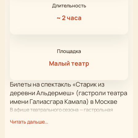
Длительность
~
2 часа
Площадка
Малый театр
Билеты на спектакль «Старик из
деревни Альдермеш» (гастроли театра
имени Галиасгара Камала) в Москве
В афише театрального сезона — гастрольная
постановка труппы имени Галиасгара Камала.
Читать дальше...
Представление пройдет на сцене Малого театра по
адресу: Москва, проезд Театральный, д. 1. Драма