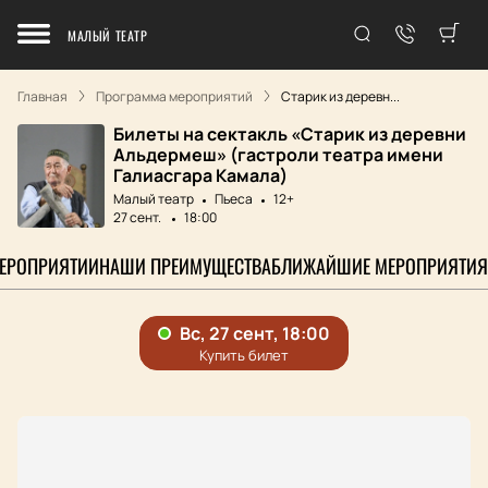
МАЛЫЙ ТЕАТР
Главная
Программа мероприятий
Старик из деревн...
Билеты на сектакль «Старик из деревни
Альдермеш» (гастроли театра имени
Галиасгара Камала)
Малый театр
Пьеса
12+
27 сент.
18:00
МЕРОПРИЯТИИ
НАШИ ПРЕИМУЩЕСТВА
БЛИЖАЙШИЕ МЕРОПРИЯТИЯ