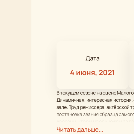
Дата
4 июня, 2021
В текущем сезоне на сцене Малого
Динамичная, интересная история,
зале. Труд режиссера, актёрской 
постановка звания образца самог
Уверены, что вы не единожды за вр
постановке тонко переплетены со
Читать дальше...