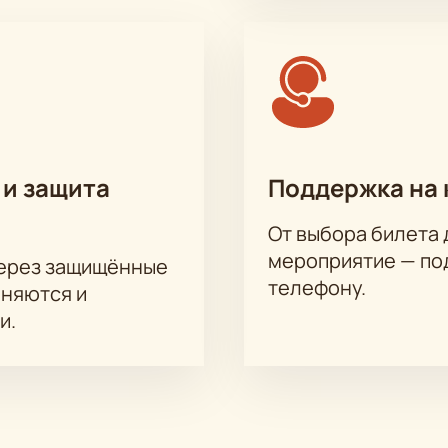
 и защита
Поддержка на 
От выбора билета 
мероприятие — под
через защищённые
телефону.
аняются и
и.