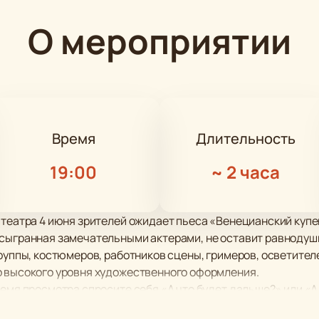
О мероприятии
Время
Длительность
19:00
~
2 часа
 театра 4 июня зрителей ожидает пьеса «Венецианский куп
 сыгранная замечательными актерами, не оставит равнодуш
труппы, костюмеров, работников сцены, гримеров, осветите
о высокого уровня художественного оформления.
емя просмотра спросите себя «А что будет дальше?» или «А к
переживание, сочувствие, а также победа вечных ценносте