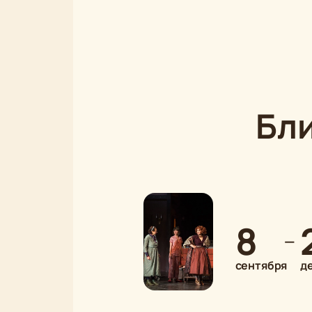
Бл
8
—
сентября
д