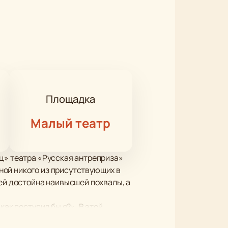
Площадка
Малый театр
ец» театра «Русская антреприза»
ной никого из присутствующих в
лей достойна наивысшей похвалы, а
ак поступил бы я?». В этой
й над ценностями временными и