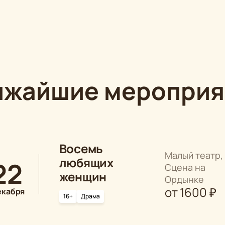
ижайшие мероприя
Восемь
Малый театр,
любящих
22
Сцена на
женщин
Ордынке
от
1600
₽
екабря
16+
Драма