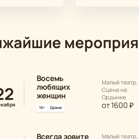
ижайшие мероприя
Восемь
Малый театр,
любящих
22
Сцена на
женщин
Ордынке
от
1600
₽
екабря
16+
Драма
Всегда зовите
Малый театр,