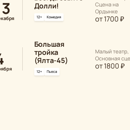
13
Долли!
Сцена на
Ордынке
от
1700
₽
12+
Комедия
екабря
Большая
тройка
Малый театр,
4
Основная сц
(Ялта-45)
от
1800
₽
оября
12+
Пьеса