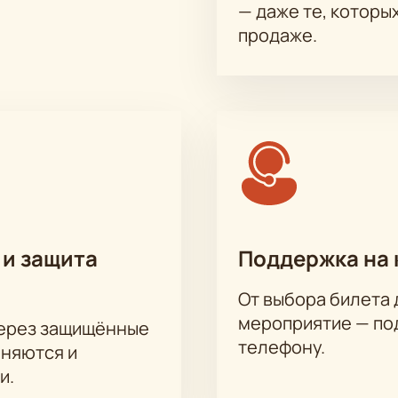
— даже те, которы
продаже.
 и защита
Поддержка на 
От выбора билета 
мероприятие — под
через защищённые
телефону.
аняются и
и.