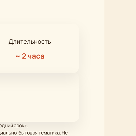
Длительность
~
2 часа
едний срок».
циально-бытовая тематика. Не