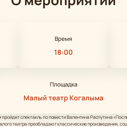
Время
18:00
Площадка
Малый театр Когалыма
м пройдет спектакль по повести Валентина Распутина «Посл
Малого театра преобладают классические произведения, со