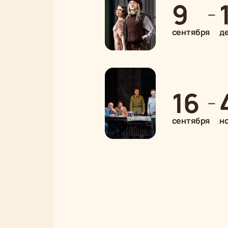
9
—
сентября
д
16
—
сентября
н