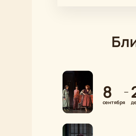
Бл
8
—
сентября
д