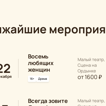
ижайшие мероприя
Восемь
Малый театр,
любящих
22
Сцена на
женщин
Ордынке
от
1600
₽
екабря
16+
Драма
Всегда зовите
Малый театр,