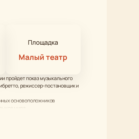
Площадка
Малый театр
ии пройдет показ музыкального
ибретто, режиссер-постановщик и
анных основоположников
языков мира.
ры. Впервые это произведение
юбовь к искусству. Рейзл и Лейбл,
мечты. Впереди их ждет долгая