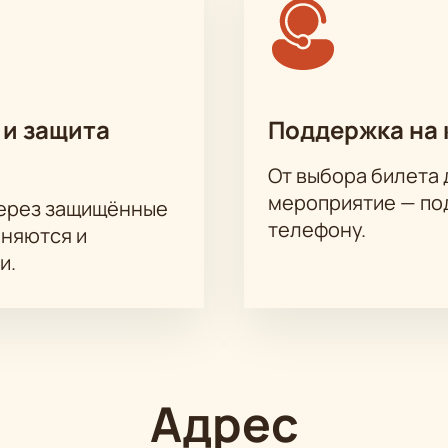
 и защита
Поддержка на 
От выбора билета 
мероприятие — под
через защищённые
телефону.
аняются и
и.
Адрес