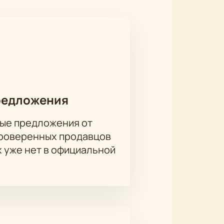
рных успехов. Спустя много лет
рь осознает, что время не вернуть
ьми. Автор приподнимает занавес
луждающие звёзды… видно нет
редложения
ые предложения от
проверенных продавцов
х уже нет в официальной