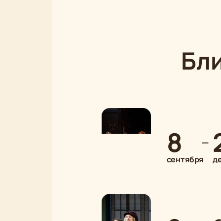
Бл
8
—
сентября
д