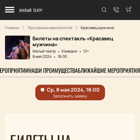
МАЛЫЙ ТЕАТР
Главная
Программа мероприятий
Красавец мужчина
Билеты на спектакль «Красавец
мужчина»
Малый театр
Комедия
12+
8 мая 2024
18:00
МЕРОПРИЯТИИ
НАШИ ПРЕИМУЩЕСТВА
БЛИЖАЙШИЕ МЕРОПРИЯТИЯ