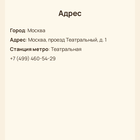
жизни – деньги, а все остальное лишь вещи, за
которые их можно купить. Но единственный
Адрес
«капитал» в его распоряжении – это внешность.
Именно ее он и использует, чтобы сделать
Город
:
Москва
состояние.
Адрес
:
Москва, проезд Театральный, д. 1
Станция метро
:
Театральная
+7 (499) 460-54-29