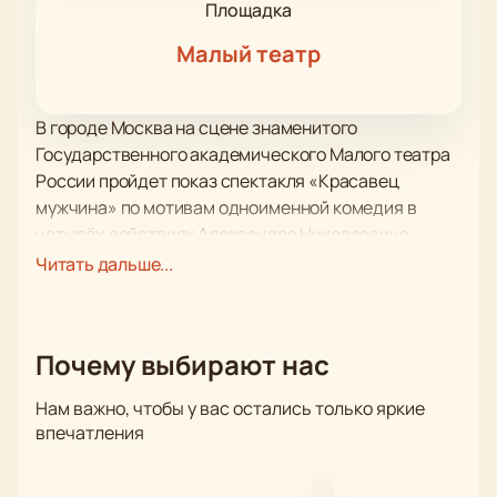
Площадка
Малый театр
В городе Москва на сцене знаменитого
Государственного академического Малого театра
России пройдет показ спектакля «Красавец
мужчина» по мотивам одноименной комедия в
четырёх действиях Александра Николаевича
Островского. Режиссёр-постановщик - Василий
Читать дальше...
Евгеньевич Федоров.
Пьесу Александра Островского «Красавец
мужчина» нельзя назвать частым гостем на сцене
Почему выбирают нас
Малого театра. Последняя ее постановка
случилась почти сорок лет назад – еще в 1979 году.
Нам важно, чтобы у вас остались только яркие
И вот в 2019 году она вновь появляется в
впечатления
репертуаре. За реализацию этого проекта взялся
знаменитый режиссер Василий Федоров,