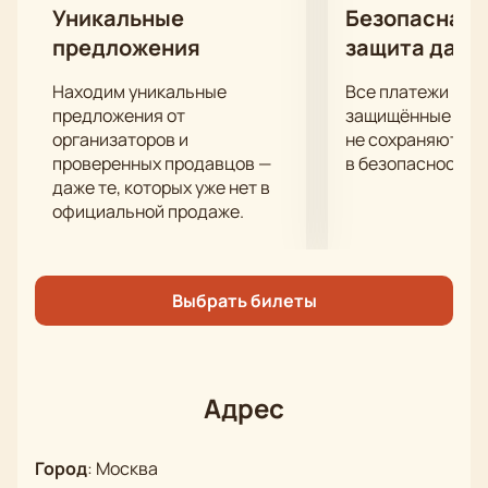
Вольфганга Амадея Моцарта, Альфреда Шнитке и
Уникальные
Безопасная 
Людвига ван Бетховена.
предложения
защита данн
Написанный цикл коротких пьес, Пушкин написал в
1830 году и по сей день интерес режиссеров не
Находим уникальные
Все платежи про
угасает. В прошлом веке Анна Ахматова еще
предложения от
защищённые шлю
писала, что «ни в одном из созданий мировой
организаторов и
не сохраняются 
проверенных продавцов —
в безопасности.
поэзии грозные вопросы морали так резко не
даже те, которых уже нет в
поставлены».
официальной продаже.
Выбрать билеты
Адрес
Город
:
Москва