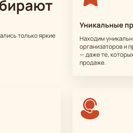
ыбирают
истории и узнать больше о событиях, которые формировали 
Уникальные п
на актёрского состава.
тались только яркие
Находим уникальн
ик, Валерий Афанасьев, Борис Невзоров, Максим Филатов, А
организаторов и 
лий Зотов
— даже те, которы
продаже.