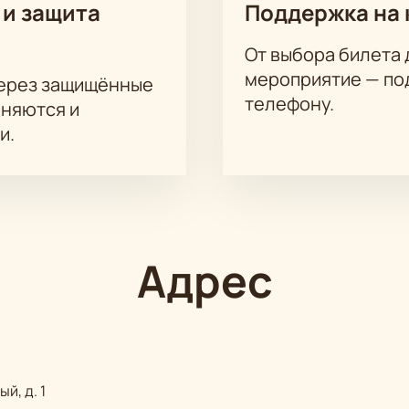
 и защита
Поддержка на 
От выбора билета 
мероприятие — под
через защищённые
телефону.
аняются и
и.
Адрес
й, д. 1