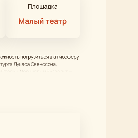
Площадка
Малый театр
можность погрузиться в атмосферу
турга Лукаса Свенссона,
 Сталин, Черчилль и Рузвельт —
овками и вниманием к
да напряженные переговоры могли
ятые за закрытыми дверями
ов в эти дни.
нную декорациями и костюмами,
е купить билеты на нашем сайте.
х взаимоотношений между