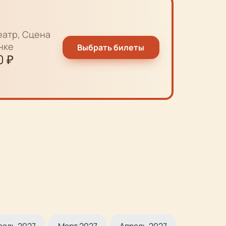
еатр, Сцена
нке
Выбрать билеты
0
₽