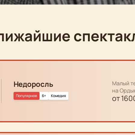
лижайшие спектак
Недоросль
Малый т
на Орды
Популярное
6+
Комедия
от
160