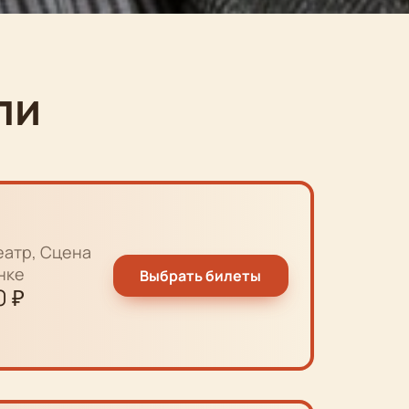
ли
еатр, Сцена
нке
Выбрать билеты
0
₽