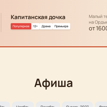
Капитанская дочка
Малый т
на Орды
Популярное
12+
Драма
Премьера
от
160
Афиша