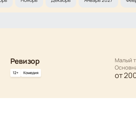
брь
Ноябрь
Декабрь
Январь 2027
Фев
Ревизор
Малый т
Основн
12+
Комедия
от
20
Собачье сердце
Малый т
Основн
12+
Драма
от
20