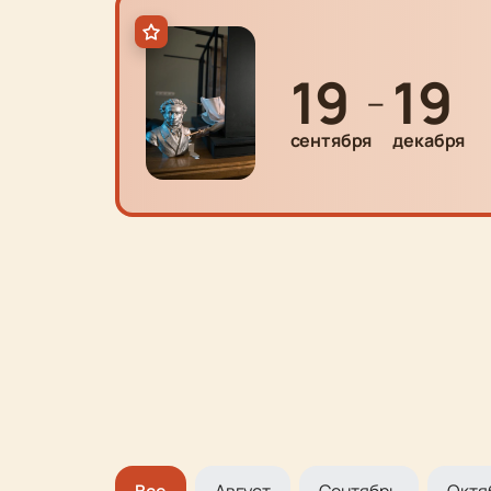
19
19
—
сентября
декабря