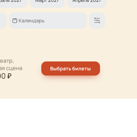
раль 2027
Март 2027
Апрель 2027
Май 2027
еатр,
ая сцена
Выбрать билеты
00
₽
еатр,
ая сцена
Выбрать билеты
00
₽