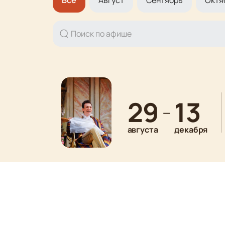
Все
Август
Сентябрь
Октя
29
13
—
августа
декабря
30
23
—
августа
декабря