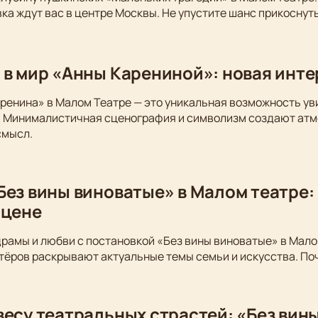
ка ждут вас в центре Москвы. Не упустите шанс прикоснуть
 в мир «Анны Карениной»: новая инт
ренина» в Малом Театре — это уникальная возможность у
. Минималистичная сценография и символизм создают атм
смысл.
Без вины виноватые» в Малом театре:
сцене
драмы и любви с постановкой «Без вины виноватые» в Мало
тёров раскрывают актуальные темы семьи и искусства. По
весу театральных страстей: «Без вин