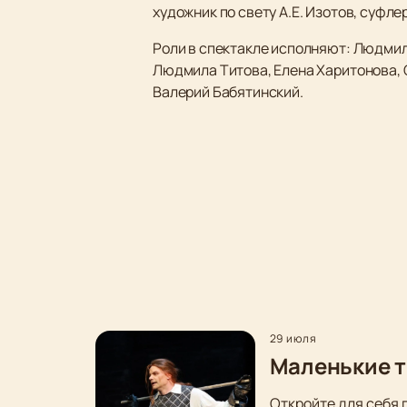
художник по свету А.Е. Изотов, суфле
Роли в спектакле исполняют: Людмил
Людмила Титова, Елена Харитонова, 
Валерий Бабятинский.
29 июля
Маленькие т
Откройте для себя 