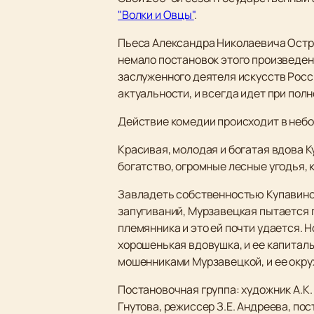
"Волки и Овцы"
.
Пьеса Александра Николаевича Остро
немало постановок этого произведени
заслуженного деятеля искусств Росси
актуальности, и всегда идет при пол
Действие комедии происходит в небо
Красивая, молодая и богатая вдова Ку
богатство, огромные лесные угодья,
Завладеть собственностью Купавино
запугиваний, Мурзавецкая пытается 
племянника и это ей почти удается. 
хорошенькая вдовушка, и ее капиталы
мошенниками Мурзавецкой, и ее окруж
Постановочная группа: художник А.К.
Гнутова, режиссер З.Е. Андреева, пос