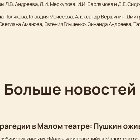
ры Л.В. Андреева, Л.И. Меркулова, И.И. Варламова и Д.Е. Сидо
а Полякова, Клавдия Моисеева, Александр Вершинин, Дмитр
Светлана Аманова, Евгения Глушенко, Зинаида Андреева, Та
Больше новостей
рагедии в Малом театре: Пушкин ожи
глубину пушкинских «Маленьких трагедий» в Малом театре.