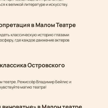
ся к великой литературе и искусству.
ерпретация в Малом Театре
видеть классическую историю глазами
осферу, где каждое движение актеров
 классика Островского
м театре. Режиссёр Владимир Бейлис и
чувствуйте магию театра!
ы виноватые» в Малом театре