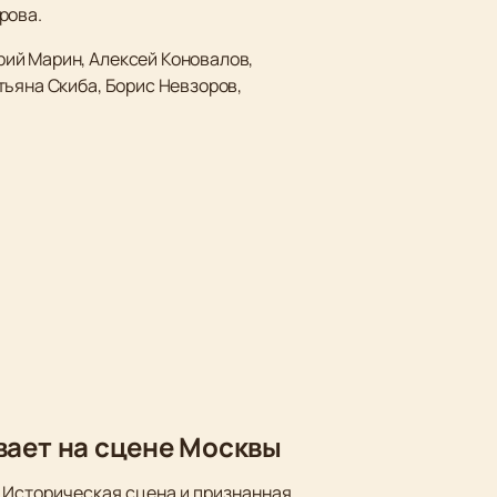
рова.
ий Марин, Алексей Коновалов,
тьяна Скиба, Борис Невзоров,
вает на сцене Москвы
 Историческая сцена и признанная