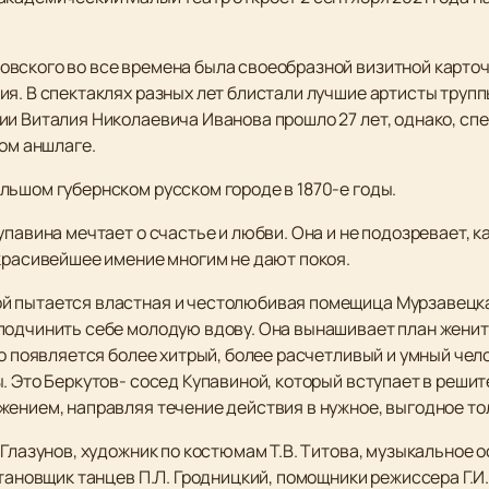
вского во все времена была своеобразной визитной карточк
я. В спектаклях разных лет блистали лучшие артисты трупп
и Виталия Николаевича Иванова прошло 27 лет, однако, спе
ном аншлаге.
льшом губернском русском городе в 1870-е годы.
павина мечтает о счастье и любви. Она и не подозревает, ка
 красивейшее имение многим не дают покоя.
й пытается властная и честолюбивая помещица Мурзавецкая
подчинить себе молодую вдову. Она вынашивает план женить
Но появляется более хитрый, более расчетливый и умный чел
. Это Беркутов- сосед Купавиной, который вступает в реши
ением, направляя течение действия в нужное, выгодное тол
 Глазунов, художник по костюмам Т.В. Титова, музыкальное о
тановщик танцев П.Л. Гродницкий, помощники режиссера Г.И. М