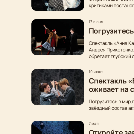
критиками постанов
17 июня
Погрузитесь
Спектакль «Анна Ка
Андрея Прикотенко
обретает глубокий 
10 июня
Спектакль «
оживает на 
Погрузитесь в мир 
звёздный состав ак
7 мая
Откройте за