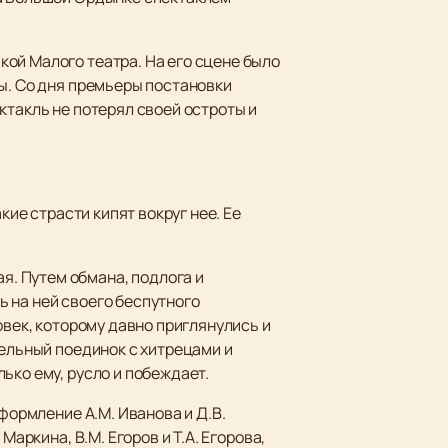
ой Малого театра. На его сцене было
ы. Со дня премьеры постановки
ктакль не потерял своей остроты и
кие страсти кипят вокруг нее. Ее
. Путем обмана, подлога и
 на ней своего беспутного
овек, которому давно приглянулись и
тельный поединок с хитрецами и
ько ему, русло и побеждает.
формление А.М. Иванова и Д.В.
аркина, В.М. Егоров и Т.А. Егорова,