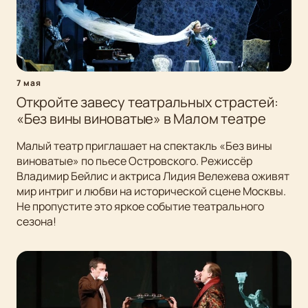
7 мая
Откройте завесу театральных страстей:
«Без вины виноватые» в Малом театре
Малый театр приглашает на спектакль «Без вины
виноватые» по пьесе Островского. Режиссёр
Владимир Бейлис и актриса Лидия Вележева оживят
мир интриг и любви на исторической сцене Москвы.
Не пропустите это яркое событие театрального
сезона!