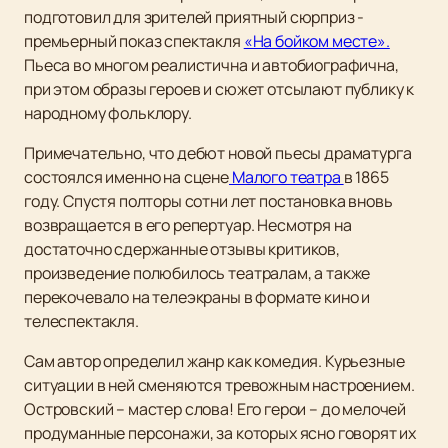
подготовил для зрителей приятный сюрприз -
премьерный показ спектакля
«На бойком месте».
Пьеса во многом реалистична и автобиографична,
при этом образы героев и сюжет отсылают публику к
народному фольклору.
Примечательно, что дебют новой пьесы драматурга
состоялся именно на сцене
Малого театра
в 1865
году. Спустя полторы сотни лет постановка вновь
возвращается в его репертуар. Несмотря на
достаточно сдержанные отзывы критиков,
произведение полюбилось театралам, а также
перекочевало на телеэкраны в формате кино и
телеспектакля.
Сам автор определил жанр как комедия. Курьезные
ситуации в ней сменяются тревожным настроением.
Островский – мастер слова! Его герои – до мелочей
продуманные персонажи, за которых ясно говорят их