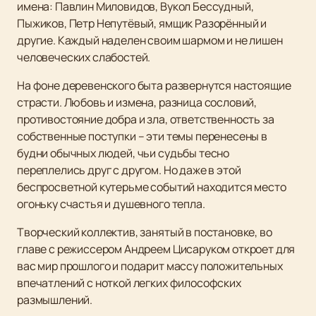
имена: Павлин Миловидов, Вукол Бессудный,
Пыжиков, Петр Непутёвый, ямщик Разорённый и
другие. Каждый наделен своим шармом и не лишен
человеческих слабостей.
На фоне деревенского быта развернутся настоящие
страсти. Любовь и измена, разница сословий,
противостояние добра и зла, ответственность за
собственные поступки – эти темы перенесены в
будни обычных людей, чьи судьбы тесно
переплелись друг с другом. Но даже в этой
беспросветной кутерьме событий находится место
огоньку счастья и душевного тепла.
Творческий коллектив, занятый в постановке, во
главе с режиссером Андреем Цисаруком откроет для
вас мир прошлого и подарит массу положительных
впечатлений с ноткой легких философских
размышлений.