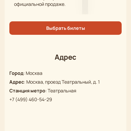
официальной продаже.
сезона.
Обратите внимание, возможна смена актёрского
состава.
Выбрать билеты
Режиссёр
: В.Н. Иванов
Актёрский состав
: Станислав Сошников, Василий
Дахненко, Александр Дривень, Наталья Боронина,
Клавдия Блохина, Алефтина Евдокимова, Наташа
Адрес
Швец, Михаил Фоменко, Сергей Еремеев, Алексей
Коновалов, Наталья Швец, Екатерина Васильева
Город
:
Москва
Адрес
:
Москва, проезд Театральный, д. 1
Станция метро
:
Театральная
+7 (499) 460-54-29