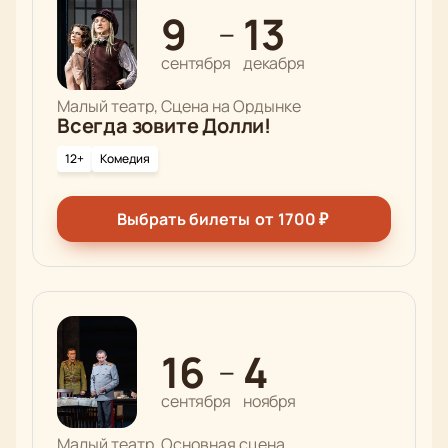
9
13
—
сентября
декабря
Малый театр, Сцена на Ордынке
Всегда зовите Долли!
12+
Комедия
Выбрать билеты
от
1700
₽
16
4
—
сентября
ноября
Малый театр, Основная сцена