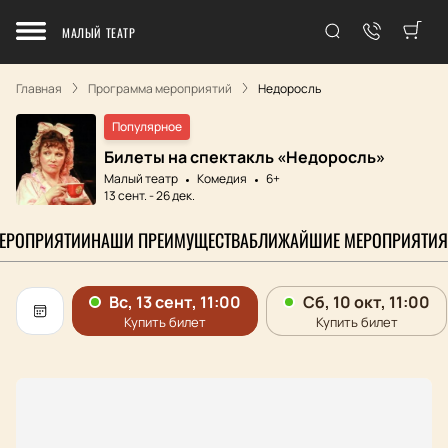
МАЛЫЙ ТЕАТР
Главная
Программа мероприятий
Недоросль
Популярное
Билеты на спектакль «Недоросль»
Малый театр
Комедия
6+
13 сент.
-
26 дек.
МЕРОПРИЯТИИ
НАШИ ПРЕИМУЩЕСТВА
БЛИЖАЙШИЕ МЕРОПРИЯТИЯ