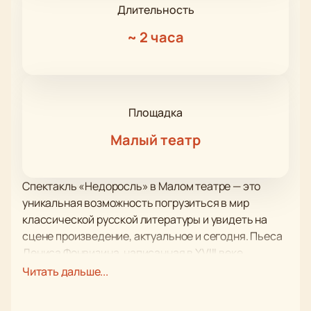
Длительность
~
2 часа
Площадка
Малый театр
Спектакль «Недоросль» в Малом театре — это
уникальная возможность погрузиться в мир
классической русской литературы и увидеть на
сцене произведение, актуальное и сегодня. Пьеса
Дениса Фонвизина, написанная в XVIII веке,
поднимает вечные темы воспитания,
Читать дальше...
нравственности и ответственности, которые не
теряют своей значимости и в наше время.