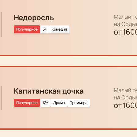
Недоросль
Малый т
на Орды
Популярное
6+
Комедия
от
160
Капитанская дочка
Малый т
на Орды
Популярное
12+
Драма
Премьера
от
160