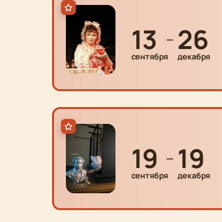
13
26
—
сентября
декабря
19
19
—
сентября
декабря