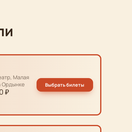
ли
еатр, Малая
а Ордынке
Выбрать билеты
0
₽