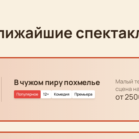
лижайшие спектак
В чужом пиру похмелье
Малый т
сцена н
Популярное
12+
Комедия
Премьера
от
250