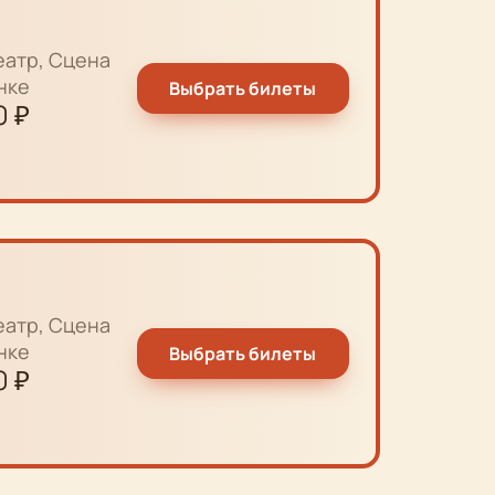
еатр, Сцена
нке
Выбрать билеты
0
₽
еатр, Сцена
нке
Выбрать билеты
0
₽