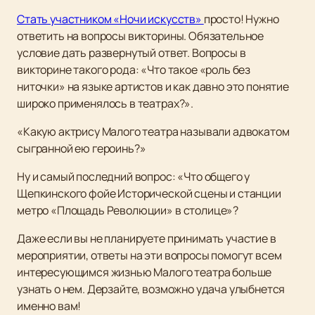
Стать участником «Ночи искусств»
просто! Нужно
ответить на вопросы викторины. Обязательное
условие дать развернутый ответ. Вопросы в
викторине такого рода: «Что такое «роль без
ниточки» на языке артистов и как давно это понятие
широко применялось в театрах?».
«Какую актрису Малого театра называли адвокатом
сыгранной ею героинь?»
Ну и самый последний вопрос: «Что общего у
Щепкинского фойе Исторической сцены и станции
метро «Площадь Революции» в столице»?
Даже если вы не планируете принимать участие в
мероприятии, ответы на эти вопросы помогут всем
интересующимся жизнью Малого театра больше
узнать о нем. Дерзайте, возможно удача улыбнется
именно вам!