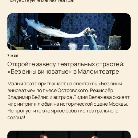
Почувствуйте магию театра!
7 мая
Откройте завесу театральных страстей:
«Без вины виноватые» в Малом театре
Малый театр приглашает на спектакль «Без вины
виноватые» по пьесе Островского. Режиссёр
Владимир Бейлис и актриса Лидия Вележева оживят
мир интриг и любви на исторической сцене Москвы.
Не пропустите это яркое событие театрального
сезона!