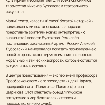
культурным мероприятием для всех поклонников
творчества Михаила Булгакова и театрального
искусства.
Малый театр, известный своей богатой историей и
великолепными постановками, планировал
представить зрителям новую интерпретацию
знаменитой повести Булгакова. Режиссёр-
постановщик, заслуженный артист России Алексей
Дубровский, намеревался показать произведение с
новой стороны, акцентируя внимание на сложных
моральных и этических вопросах, которые остаются
актуальными и сегодня.
В центре повествования — эксперимент профессора
Преображенского и его последствия для Шарика,
превращённого в Полиграфа Полиграфовича
Шарикова. Этот спектакль обещал глубокое
погружение в мир булгаковских героев и
переосмысление их судеб.