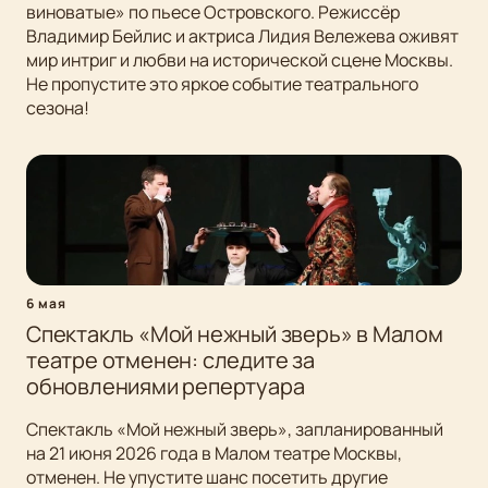
виноватые» по пьесе Островского. Режиссёр
Владимир Бейлис и актриса Лидия Вележева оживят
мир интриг и любви на исторической сцене Москвы.
Не пропустите это яркое событие театрального
сезона!
6 мая
Спектакль «Мой нежный зверь» в Малом
театре отменен: следите за
обновлениями репертуара
Спектакль «Мой нежный зверь», запланированный
на 21 июня 2026 года в Малом театре Москвы,
отменен. Не упустите шанс посетить другие