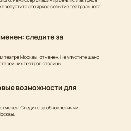
ского. Режиссёр Владимир Бейлис и актриса
 пропустите это яркое событие театрального
менен: следите за
м театре Москвы, отменен. Не упустите шанс
 старейших театров столицы
новые возможности для
 отменен. Следите за обновлениями
Москвы.