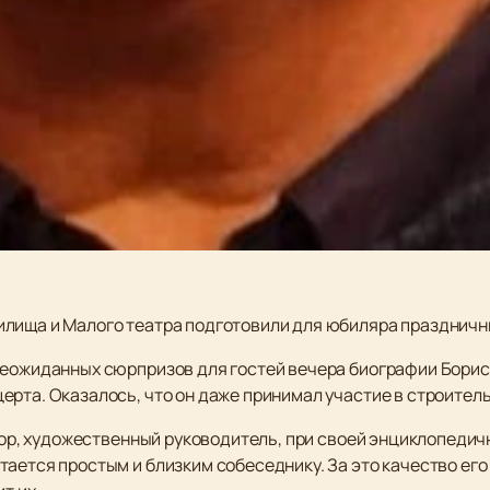
илища и Малого театра подготовили для юбиляра праздничн
неожиданных сюрпризов для гостей вечера биографии Бори
ерта. Оказалось, что он даже принимал участие в строител
ктор, художественный руководитель, при своей энциклопедич
ается простым и близким собеседнику. За это качество его