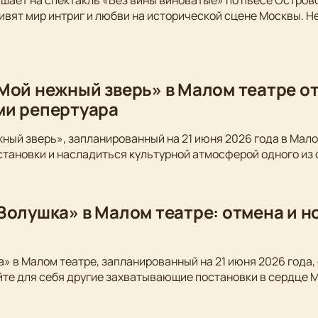
шает на спектакль «Без вины виноватые» по пьесе Остров
вят мир интриг и любви на исторической сцене Москвы. Не
Мой нежный зверь» в Малом театре от
ми репертуара
ный зверь», запланированный на 21 июня 2026 года в Мало
становки и насладиться культурной атмосферой одного из
Золушка» в Малом театре: отмена и 
» в Малом театре, запланированный на 21 июня 2026 года,
йте для себя другие захватывающие постановки в сердце 