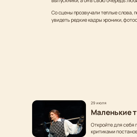
выпускники, а он в свою очередь люби
Со сцены прозвучали теплые слова, п
увидеть редкие кадры хроники, фото
29 июля
Маленькие т
Откройте для себя 
критиками постанов