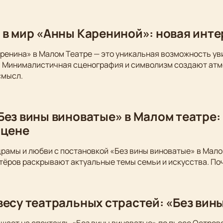
 в мир «Анны Карениной»: новая инт
ренина» в Малом Театре — это уникальная возможность у
. Минималистичная сценография и символизм создают атм
смысл.
Без вины виноватые» в Малом театре:
сцене
драмы и любви с постановкой «Без вины виноватые» в Мало
тёров раскрывают актуальные темы семьи и искусства. По
весу театральных страстей: «Без вин