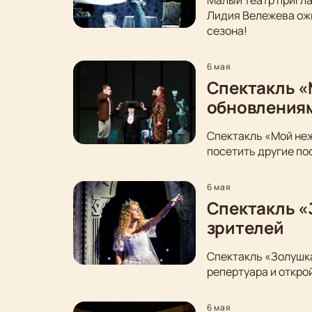
Малый театр пригла
Лидия Вележева ожи
сезона!
6 мая
Спектакль «
обновления
Спектакль «Мой неж
посетить другие по
6 мая
Спектакль «
зрителей
Спектакль «Золушка
репертуара и откро
6 мая