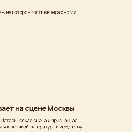
н, на котором гости вечера смогли
вает на сцене Москвы
 Историческая сцена и признанная
ся к великой литературе и искусству.