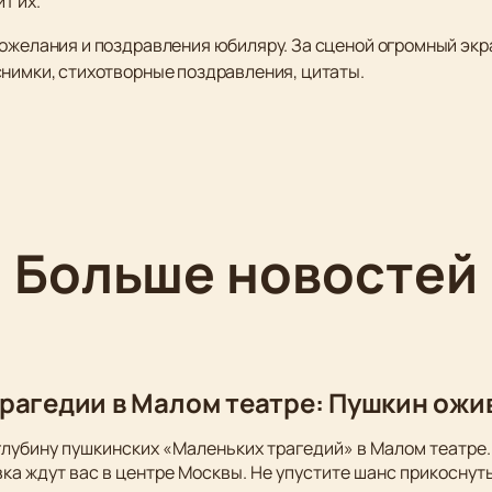
т их.
ожелания и поздравления юбиляру. За сценой огромный экра
снимки, стихотворные поздравления, цитаты.
Больше новостей
рагедии в Малом театре: Пушкин ожи
глубину пушкинских «Маленьких трагедий» в Малом театре.
ка ждут вас в центре Москвы. Не упустите шанс прикоснуть