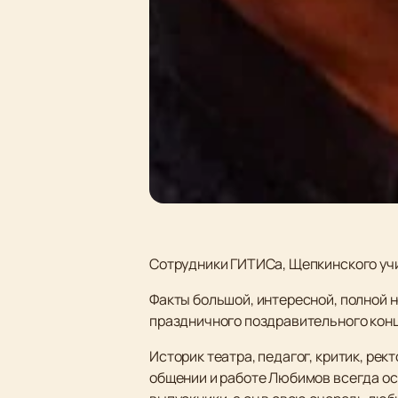
Сотрудники ГИТИСа, Щепкинского уч
Факты большой, интересной, полной 
праздничного поздравительного конц
Историк театра, педагог, критик, ре
общении и работе Любимов всегда ост