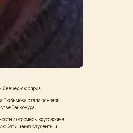
ый вечер-сюрприз.
са Любимова стали основой
ьстве Байконура.
ности и огромном кругозоре в
 любят и ценят студенты и