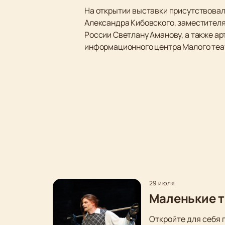
На открытии выставки присутствова
Александра Кибовского, заместителя
России Светлану Аманову, а также а
информационного центра Малого теат
29 июля
Маленькие т
Откройте для себя 