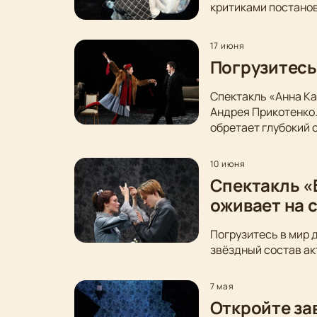
критиками постанов
17 июня
Погрузитесь
Спектакль «Анна Ка
Андрея Прикотенко
обретает глубокий 
10 июня
Спектакль «
оживает на 
Погрузитесь в мир 
звёздный состав ак
7 мая
Откройте за