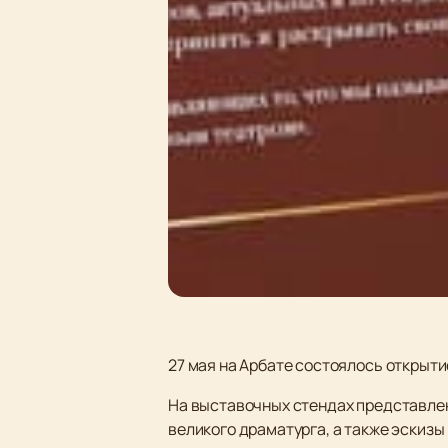
27 мая на Арбате состоялось открыт
На выставочных стендах представлен
великого драматурга, а также эскизы