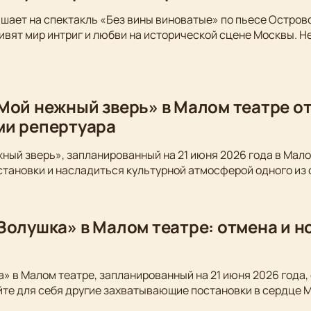
шает на спектакль «Без вины виноватые» по пьесе Остров
вят мир интриг и любви на исторической сцене Москвы. Не
Мой нежный зверь» в Малом театре от
ми репертуара
ный зверь», запланированный на 21 июня 2026 года в Мало
становки и насладиться культурной атмосферой одного из
Золушка» в Малом театре: отмена и 
» в Малом театре, запланированный на 21 июня 2026 года,
йте для себя другие захватывающие постановки в сердце 