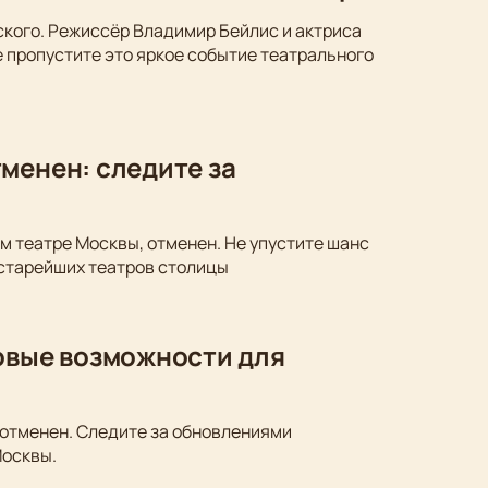
ского. Режиссёр Владимир Бейлис и актриса
 пропустите это яркое событие театрального
менен: следите за
м театре Москвы, отменен. Не упустите шанс
 старейших театров столицы
новые возможности для
 отменен. Следите за обновлениями
Москвы.