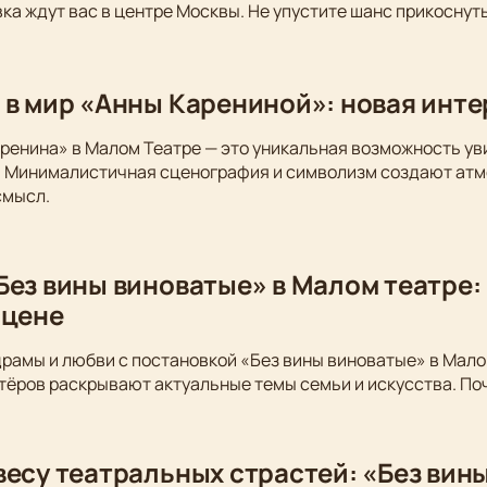
ка ждут вас в центре Москвы. Не упустите шанс прикоснуть
 в мир «Анны Карениной»: новая инт
ренина» в Малом Театре — это уникальная возможность у
. Минималистичная сценография и символизм создают атм
смысл.
Без вины виноватые» в Малом театре:
сцене
драмы и любви с постановкой «Без вины виноватые» в Мало
тёров раскрывают актуальные темы семьи и искусства. По
весу театральных страстей: «Без вин