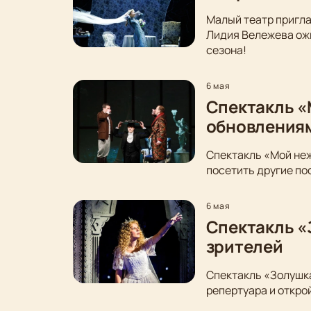
Малый театр пригла
Лидия Вележева ожи
сезона!
6 мая
Спектакль «
обновления
Спектакль «Мой неж
посетить другие по
6 мая
Спектакль «
зрителей
Спектакль «Золушка
репертуара и откро