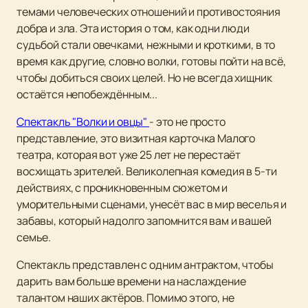
темами человеческих отношений и противостояния
добра и зла. Эта история о том, как одни люди
судьбой стали овечками, нежными и кроткими, в то
время как другие, словно волки, готовы пойти на всё,
чтобы добиться своих целей. Но не всегда хищник
остаётся непобеждённым...
Спектакль "Волки и овцы"
- это не просто
представление, это визитная карточка Малого
театра, которая вот уже 25 лет не перестаёт
восхищать зрителей. Великолепная комедия в 5-ти
действиях, с проникновенным сюжетом и
уморительными сценами, унесёт вас в мир веселья и
забавы, который надолго запомнится вам и вашей
семье.
Спектакль представлен с одним антрактом, чтобы
дарить вам больше времени на наслаждение
талантом наших актёров. Помимо этого, не