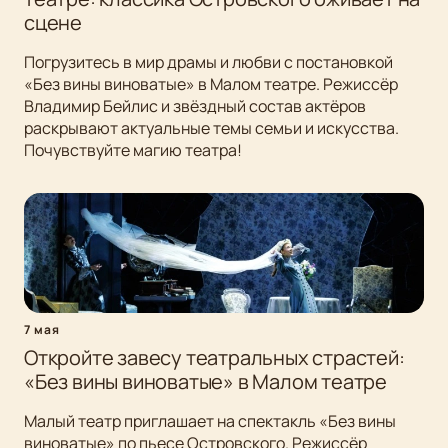
сцене
Погрузитесь в мир драмы и любви с постановкой
«Без вины виноватые» в Малом театре. Режиссёр
Владимир Бейлис и звёздный состав актёров
раскрывают актуальные темы семьи и искусства.
Почувствуйте магию театра!
7 мая
Откройте завесу театральных страстей:
«Без вины виноватые» в Малом театре
Малый театр приглашает на спектакль «Без вины
виноватые» по пьесе Островского. Режиссёр