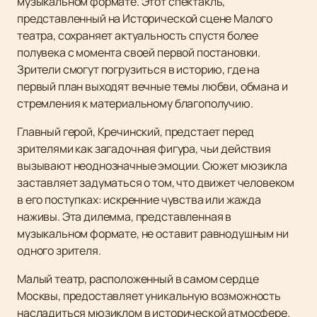
музыкальном формате. Этот спектакль,
представленный на Исторической сцене Малого
театра, сохраняет актуальность спустя более
полувека с момента своей первой постановки.
Зрители смогут погрузиться в историю, где на
первый план выходят вечные темы любви, обмана и
стремления к материальному благополучию.
Главный герой, Кречинский, предстает перед
зрителями как загадочная фигура, чьи действия
вызывают неоднозначные эмоции. Сюжет мюзикла
заставляет задуматься о том, что движет человеком
в его поступках: искренние чувства или жажда
наживы. Эта дилемма, представленная в
музыкальном формате, не оставит равнодушным ни
одного зрителя.
Малый театр, расположенный в самом сердце
Москвы, предоставляет уникальную возможность
насладиться мюзиклом в исторической атмосфере.