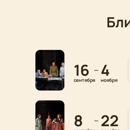
Бл
16
4
—
сентября
ноября
8
22
—