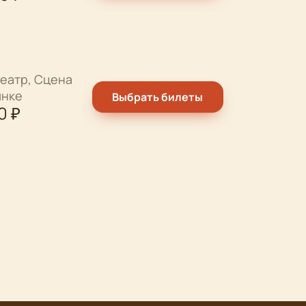
еатр, Сцена
ынке
Выбрать билеты
0
₽