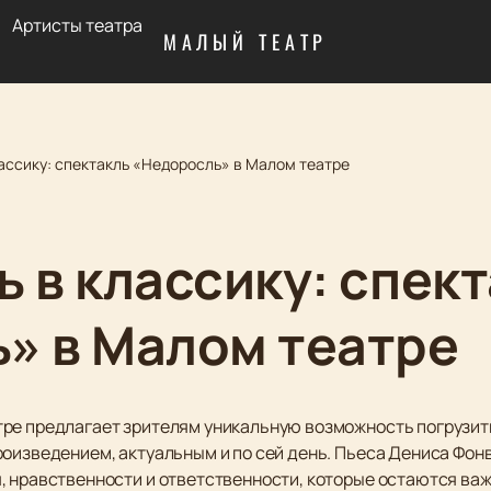
Артисты театра
МАЛЫЙ ТЕАТР
ассику: спектакль «Недоросль» в Малом театре
 в классику: спек
» в Малом театре
тре предлагает зрителям уникальную возможность погрузит
оизведением, актуальным и по сей день. Пьеса Дениса Фонви
, нравственности и ответственности, которые остаются ва