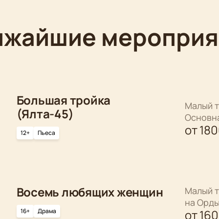
ижайшие мероприя
Большая тройка
Малый т
(Ялта-45)
Основн
от
18
12+
Пьеса
Восемь любящих женщин
Малый т
на Орд
16+
Драма
от
16