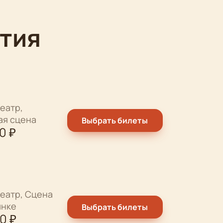
тия
еатр,
ая сцена
Выбрать билеты
00
₽
еатр, Сцена
ынке
Выбрать билеты
00
₽