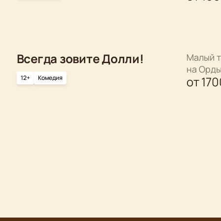
Всегда зовите Долли!
Малый т
на Орд
12+
Комедия
от
170