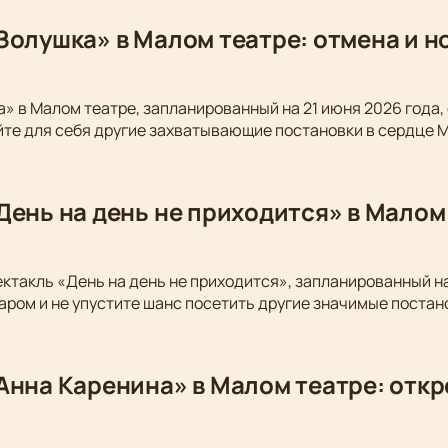
Золушка» в Малом театре: отмена и 
» в Малом театре, запланированный на 21 июня 2026 года,
йте для себя другие захватывающие постановки в сердце 
День на день не приходится» в Малом
ектакль «День на день не приходится», запланированный на
аром и не упустите шанс посетить другие значимые постан
Анна Каренина» в Малом театре: откр