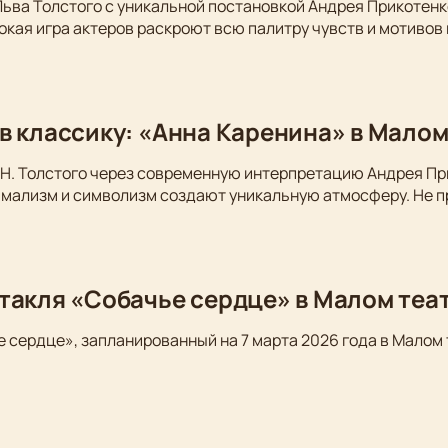
Льва Толстого с уникальной постановкой Андрея Прикотен
окая игра актеров раскроют всю палитру чувств и мотивов
в классику: «Анна Каренина» в Малом
Н. Толстого через современную интерпретацию Андрея Пр
имализм и символизм создают уникальную атмосферу. Не п
такля «Собачье сердце» в Малом теа
 сердце», запланированный на 7 марта 2026 года в Малом 