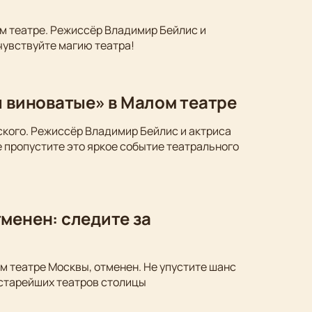
м театре. Режиссёр Владимир Бейлис и
чувствуйте магию театра!
ы виноватые» в Малом театре
ского. Режиссёр Владимир Бейлис и актриса
 пропустите это яркое событие театрального
менен: следите за
м театре Москвы, отменен. Не упустите шанс
 старейших театров столицы