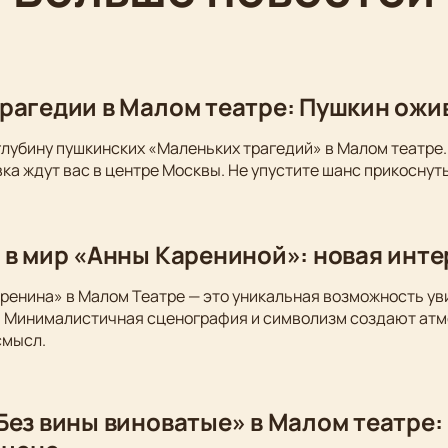
рагедии в Малом театре: Пушкин ожи
глубину пушкинских «Маленьких трагедий» в Малом театре.
ка ждут вас в центре Москвы. Не упустите шанс прикоснуть
 в мир «Анны Карениной»: новая инт
ренина» в Малом Театре — это уникальная возможность у
. Минималистичная сценография и символизм создают атм
смысл.
Без вины виноватые» в Малом театре: