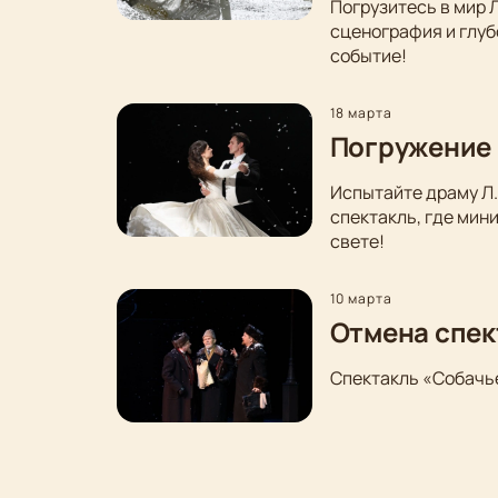
Погрузитесь в мир 
сценография и глуб
событие!
18 марта
Погружение 
Испытайте драму Л.
спектакль, где мин
свете!
10 марта
Отмена спек
Спектакль «Собачье