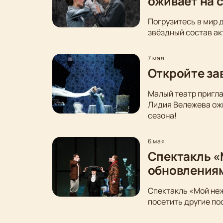
оживает на 
Погрузитесь в мир 
звёздный состав ак
7 мая
Откройте за
Малый театр пригла
Лидия Вележева ожи
сезона!
6 мая
Спектакль «
обновления
Спектакль «Мой неж
посетить другие по