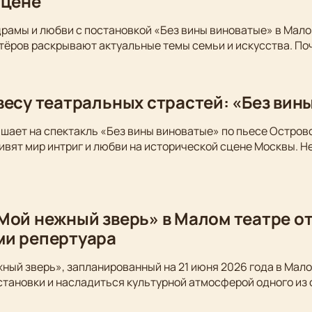
сцене
драмы и любви с постановкой «Без вины виноватые» в Мало
тёров раскрывают актуальные темы семьи и искусства. По
весу театральных страстей: «Без вин
шает на спектакль «Без вины виноватые» по пьесе Остров
вят мир интриг и любви на исторической сцене Москвы. Не
Мой нежный зверь» в Малом театре от
ми репертуара
ный зверь», запланированный на 21 июня 2026 года в Мало
становки и насладиться культурной атмосферой одного из