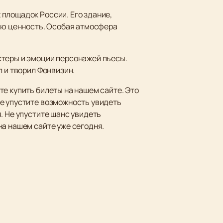
площадок России. Его здание,
ную ценность. Особая атмосфера
ктеры и эмоции персонажей пьесы.
 и творил Фонвизин.
е купить билеты на нашем сайте. Это
Не упустите возможность увидеть
. Не упустите шанс увидеть
на нашем сайте уже сегодня.