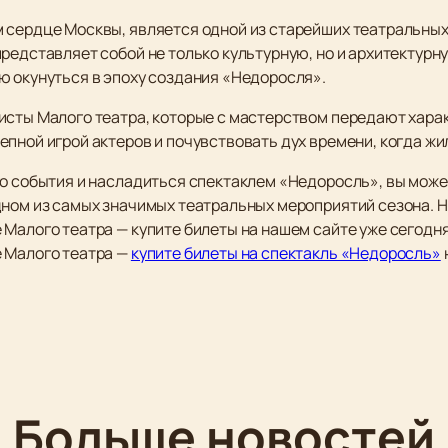
 сердце Москвы, является одной из старейших театральных 
представляет собой не только культурную, но и архитектур
ю окунуться в эпоху создания «Недоросля».
исты Малого театра, которые с мастерством передают хара
пной игрой актеров и почувствовать дух времени, когда жил
о события и насладиться спектаклем «Недоросль», вы может
дном из самых значимых театральных мероприятий сезона. 
Малого театра — купите билеты на нашем сайте уже сегодня
 Малого театра —
купите билеты на спектакль «Недоросль»
Больше новостей