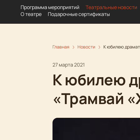
Программа мероприятий
Театральные новости
О театре
Подарочные сертификаты
Главная
Новости
К юбилею драмат
27 марта 2021
К юбилею д
«Трамвай 