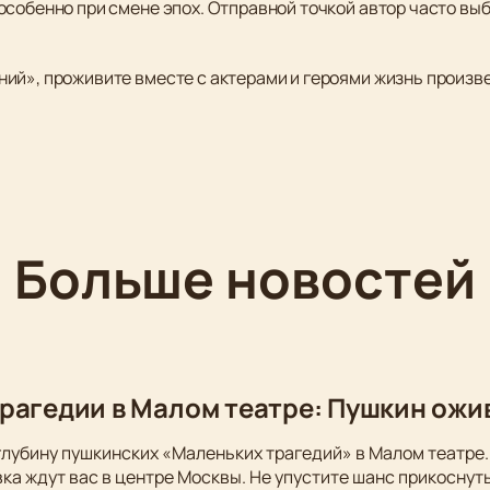
собенно при смене эпох. Отправной точкой автор часто выб
ий», проживите вместе с актерами и героями жизнь произв
Больше новостей
рагедии в Малом театре: Пушкин ожи
глубину пушкинских «Маленьких трагедий» в Малом театре.
ка ждут вас в центре Москвы. Не упустите шанс прикоснуть