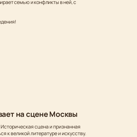
ирает семью и конфликты в ней, с
едения!
вает на сцене Москвы
 Историческая сцена и признанная
ся к великой литературе и искусству.