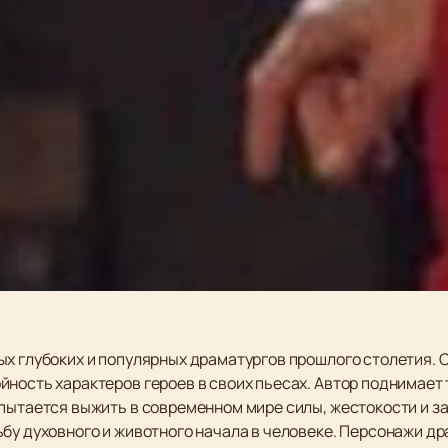
ых глубоких и популярных драматургов прошлого столетия. 
ность характеров героев в своих пьесах. Автор поднимает 
пытается выжить в современном мире силы, жестокости и за
ьбу духовного и животного начала в человеке. Персонажи д