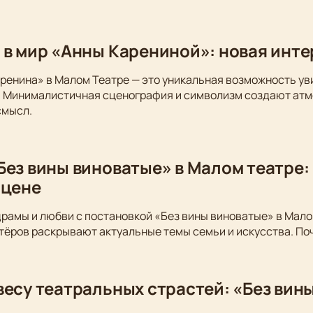
 в мир «Анны Карениной»: новая инт
ренина» в Малом Театре — это уникальная возможность у
. Минималистичная сценография и символизм создают атм
смысл.
Без вины виноватые» в Малом театре:
сцене
драмы и любви с постановкой «Без вины виноватые» в Мало
тёров раскрывают актуальные темы семьи и искусства. По
весу театральных страстей: «Без вин