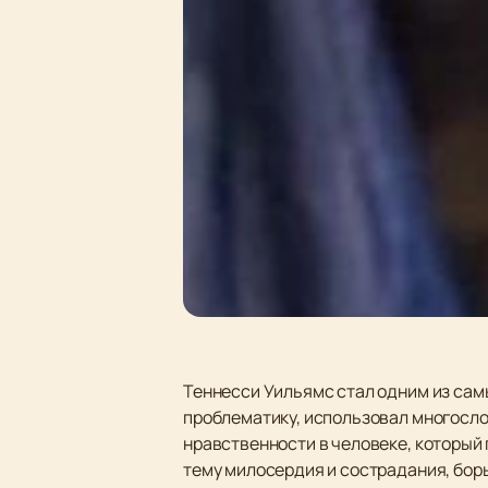
Теннесси Уильямс стал одним из сам
проблематику, использовал многослой
нравственности в человеке, который 
тему милосердия и сострадания, бор