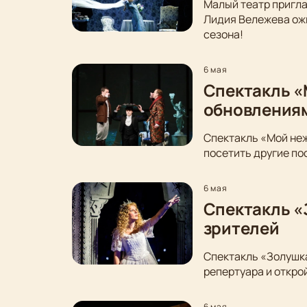
Малый театр пригла
Лидия Вележева ожи
сезона!
6 мая
Спектакль «
обновления
Спектакль «Мой неж
посетить другие по
6 мая
Спектакль «
зрителей
Спектакль «Золушка
репертуара и откро
6 мая