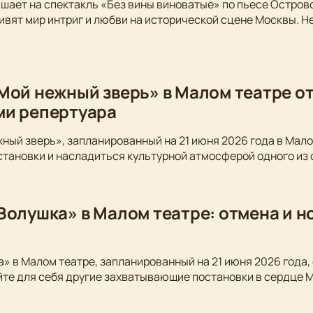
шает на спектакль «Без вины виноватые» по пьесе Остров
вят мир интриг и любви на исторической сцене Москвы. Не
Мой нежный зверь» в Малом театре от
ми репертуара
ный зверь», запланированный на 21 июня 2026 года в Мало
становки и насладиться культурной атмосферой одного из
Золушка» в Малом театре: отмена и 
» в Малом театре, запланированный на 21 июня 2026 года,
йте для себя другие захватывающие постановки в сердце 