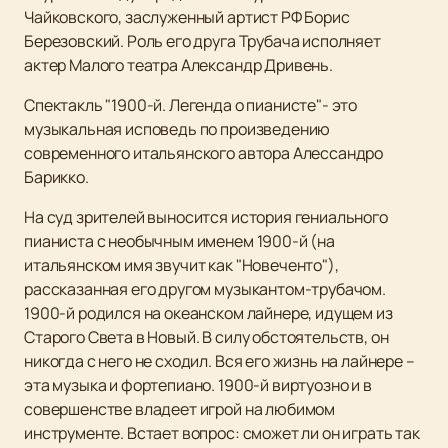
Чайковского, заслуженный артист РФ Борис
Березовский. Роль его друга Трубача исполняет
актер Малого театра Александр Дривень.
Спектакль "1900-й. Легенда о пианисте"- это
музыкальная исповедь по произведению
современного итальянского автора Алессандро
Барикко.
На суд зрителей выносится история гениального
пианиста с необычным именем 1900-й (на
итальянском имя звучит как "Новеченто"),
рассказанная его другом музыкантом-трубачом.
1900-й родился на океанском лайнере, идущем из
Старого Света в Новый. В силу обстоятельств, он
никогда с него не сходил. Вся его жизнь на лайнере –
эта музыка и фортепиано. 1900-й виртуозно и в
совершенстве владеет игрой на любимом
инструменте. Встает вопрос: сможет ли он играть так