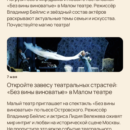
«Без вины виноватые» в Малом театре. Режиссёр
Владимир Бейлис и звёздный состав актёров
раскрывают актуальные темы семьи и искусства.
Почувствуйте магию театра!
7 мая
Откройте завесу театральных страстей:
«Без вины виноватые» в Малом театре
Малый театр приглашает на спектакль «Без вины
виноватые» по пьесе Островского. Режиссёр
Владимир Бейлис и актриса Лидия Вележева оживят
мир интриг и любви на исторической сцене Москвы.
Не пропустите это яркое событие театрального