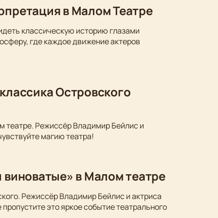
ерпретация в Малом Театре
видеть классическую историю глазами
осферу, где каждое движение актеров
 классика Островского
м театре. Режиссёр Владимир Бейлис и
чувствуйте магию театра!
ы виноватые» в Малом театре
ского. Режиссёр Владимир Бейлис и актриса
 пропустите это яркое событие театрального