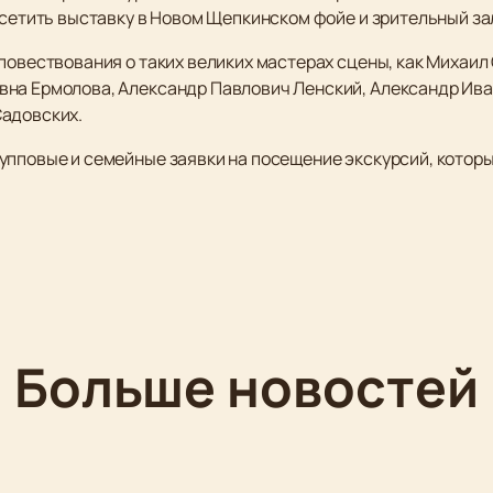
осетить выставку в Новом Щепкинском фойе и зрительный за
 повествования о таких великих мастерах сцены, как Михаи
вна Ермолова, Александр Павлович Ленский, Александр Ива
Садовских.
повые и семейные заявки на посещение экскурсий, которые пр
Больше новостей