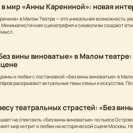
 в мир «Анны Карениной»: новая инт
ренина» в Малом Театре — это уникальная возможность у
. Минималистичная сценография и символизм создают атм
смысл.
Без вины виноватые» в Малом театре:
сцене
драмы и любви с постановкой «Без вины виноватые» в Мало
тёров раскрывают актуальные темы семьи и искусства. По
весу театральных страстей: «Без вин
шает на спектакль «Без вины виноватые» по пьесе Остров
вят мир интриг и любви на исторической сцене Москвы. Не