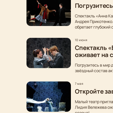
Погрузитесь
Спектакль «Анна Ка
Андрея Прикотенко
обретает глубокий 
10 июня
Спектакль «
оживает на 
Погрузитесь в мир 
звёздный состав ак
7 мая
Откройте за
Малый театр пригла
Лидия Вележева ожи
сезона!