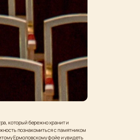
ра, который бережно хранит и
ожность познакомиться с памятником
нитому Ермоловскому фойе и увидеть