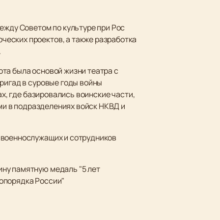
ежду Советом по культуре при Рос
ческих проектов, а также разработка
.
та была основой жизни театра с
бригад в суровые годы войны
ах, где базировались воинские части,
ями в подразделениях войск НКВД и
 военнослужащих и сотрудников
ну памятную медаль "5 лет
вопорядка России"