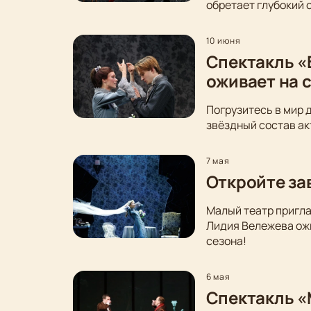
обретает глубокий 
10 июня
Спектакль «
оживает на 
Погрузитесь в мир 
звёздный состав ак
7 мая
Откройте за
Малый театр пригла
Лидия Вележева ожи
сезона!
6 мая
Спектакль «