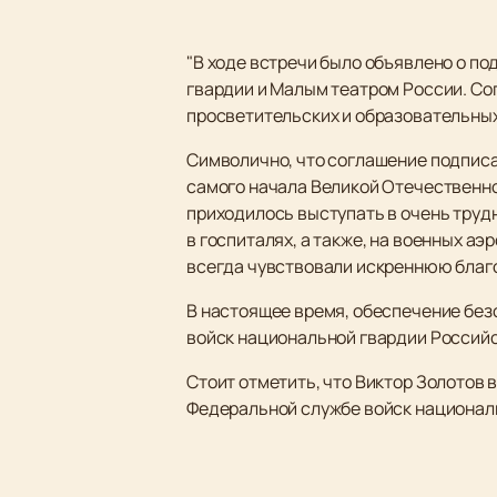
"В ходе встречи было объявлено о по
гвардии и Малым театром России. Со
просветительских и образовательных
Символично, что соглашение подписа
самого начала Великой Отечественно
приходилось выступать в очень трудны
в госпиталях, а также, на военных а
всегда чувствовали искреннюю благ
В настоящее время, обеспечение без
войск национальной гвардии Россий
Стоит отметить, что Виктор Золотов
Федеральной службе войск националь