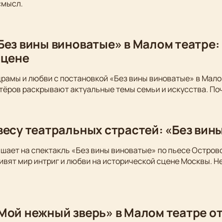
смысл.
Без вины виноватые» в Малом театре:
сцене
драмы и любви с постановкой «Без вины виноватые» в Мало
тёров раскрывают актуальные темы семьи и искусства. По
весу театральных страстей: «Без вин
шает на спектакль «Без вины виноватые» по пьесе Остров
вят мир интриг и любви на исторической сцене Москвы. Не
Мой нежный зверь» в Малом театре от