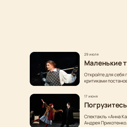
29 июля
Маленькие т
Откройте для себя 
критиками постанов
17 июня
Погрузитесь
Спектакль «Анна Ка
Андрея Прикотенко