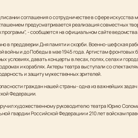
дписании соглашения о сотрудничестве в сфере искусства м
глашением предусматривается реализация совместных твор
 программ", - сообщается на официальном сайте ведомства
но в преддверии Дня памяти и скорби. Военно-шефская рабо
й войны и до Победы в мае 1945 года. Артистам фронтовых 
х условиях, давать концерты в лесах, полях, селах и город
эродромах и кораблях. Актеры театра выступали со спектакл
одарность и защиту мужественных зрителей.
опасности граждан нашей страны- одна из важнейших задач
ской Федерации.
 вручил художественному руководителю театра Юрию Соломи
ной гвардии Российской Федерации и 210 лет войскам пра