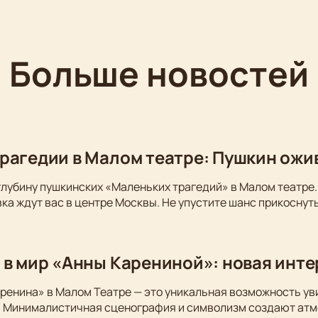
Больше новостей
рагедии в Малом театре: Пушкин ожи
глубину пушкинских «Маленьких трагедий» в Малом театре.
ка ждут вас в центре Москвы. Не упустите шанс прикоснуть
 в мир «Анны Карениной»: новая инт
ренина» в Малом Театре — это уникальная возможность у
. Минималистичная сценография и символизм создают атм