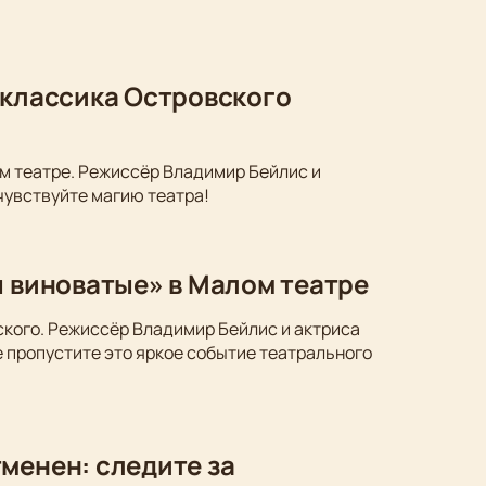
 классика Островского
м театре. Режиссёр Владимир Бейлис и
чувствуйте магию театра!
ы виноватые» в Малом театре
ского. Режиссёр Владимир Бейлис и актриса
 пропустите это яркое событие театрального
менен: следите за