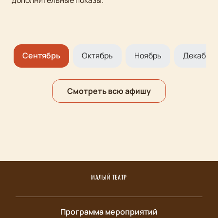
т
Сентябрь
Октябрь
Ноябрь
Декабрь
Смотреть всю афишу
МАЛЫЙ ТЕАТР
Программа мероприятий