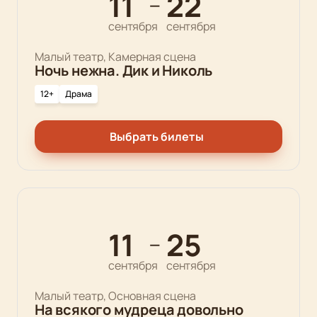
11
22
—
сентября
сентября
Малый театр, Камерная сцена
Ночь нежна. Дик и Николь
12+
Драма
Выбрать билеты
11
25
—
сентября
сентября
Малый театр, Основная сцена
На всякого мудреца довольно