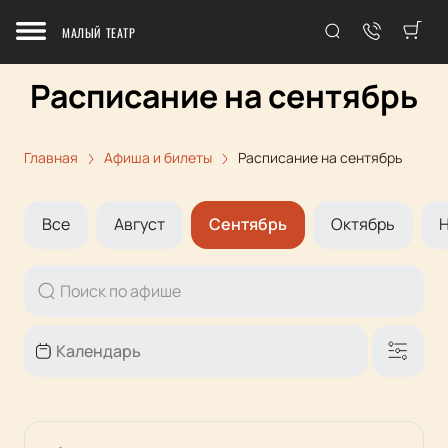
МАЛЫЙ ТЕАТР
Расписание на сентябрь
Главная
Афиша и билеты
Расписание на сентябрь
Все
Август
Сентябрь
Октябрь