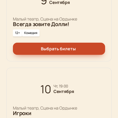
Сентября
Малый театр, Сцена на Ордынке
Всегда зовите Долли!
12+
Комедия
Выбрать билеты
10
чт, 19:00
Сентября
Малый театр, Сцена на Ордынке
Игроки