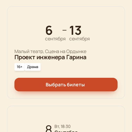
6
13
—
сентября
сентября
Малый театр, Сцена на Ордынке
Проект инженера Гарина
16+
Драма
Выбрать билеты
8
вт, 18:30