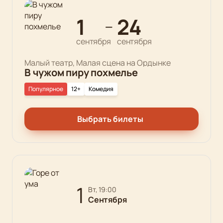
1
24
—
сентября
сентября
Малый театр, Малая сцена на Ордынке
В чужом пиру похмелье
Популярное
12+
Комедия
Выбрать билеты
1
вт, 19:00
Сентября