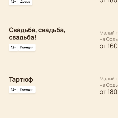
12+
Драма
Свадьба, свадьба,
Малый т
свадьба!
на Орд
от
16
12+
Комедия
Тартюф
Малый т
на Орд
12+
Комедия
от
18