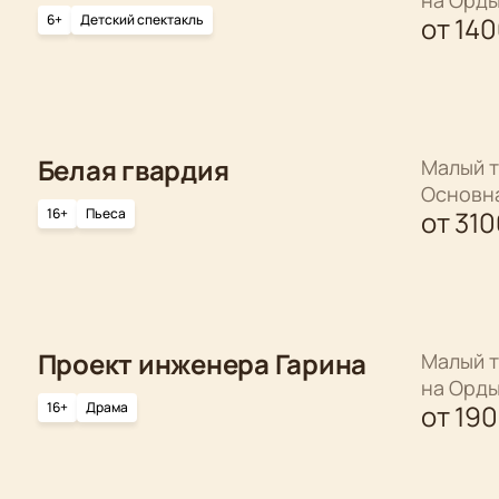
6+
Детский спектакль
от
14
Белая гвардия
Малый т
Основн
16+
Пьеса
от
310
Проект инженера Гарина
Малый т
на Орд
16+
Драма
от
19