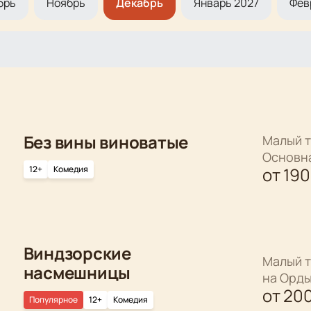
брь
Ноябрь
Декабрь
Январь 2027
Фев
Без вины виноватые
Малый т
Основн
12+
Комедия
от
19
Виндзорские
Малый т
насмешницы
на Орд
от
20
Популярное
12+
Комедия