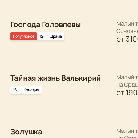
Господа Головлёвы
Малый т
Основн
Популярное
12+
Драма
от
310
Тайная жизнь Валькирий
Малый т
на Орд
16+
Комедия
от
19
Золушка
Малый т
на Орд