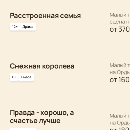
Расстроенная семья
Малый т
сцена 
12+
Драма
от
37
Снежная королева
Малый т
на Орд
6+
Пьеса
от
16
Правда - хорошо, а
Малый т
счастье лучше
на Орд
от
18