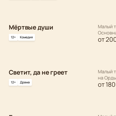
Мёртвые души
Малый т
Основн
12+
Комедия
от
20
Светит, да не греет
Малый т
на Орд
12+
Драма
от
18