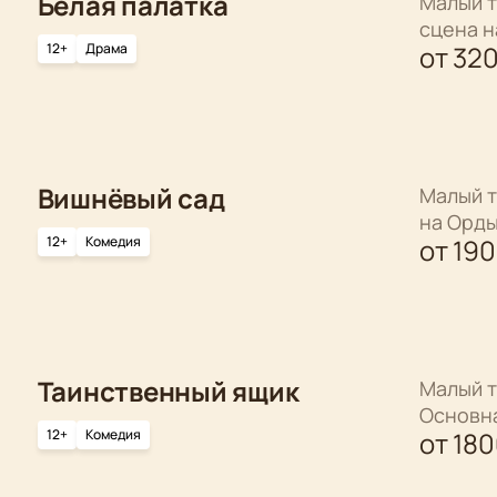
Белая палатка
Малый т
сцена 
12+
Драма
от
32
Вишнёвый сад
Малый т
на Орд
12+
Комедия
от
19
Таинственный ящик
Малый т
Основн
12+
Комедия
от
18