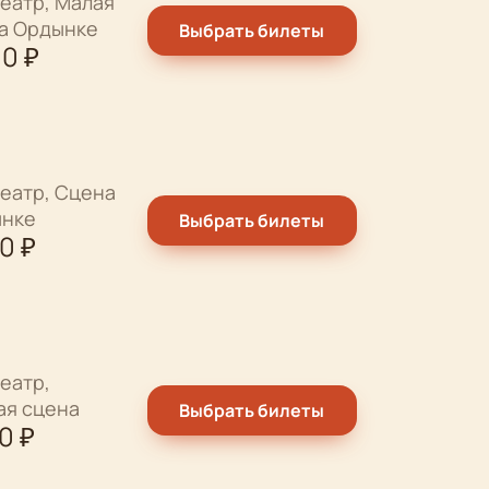
еатр, Малая
на Ордынке
Выбрать билеты
00
₽
еатр, Сцена
ынке
Выбрать билеты
00
₽
еатр,
ая сцена
Выбрать билеты
00
₽