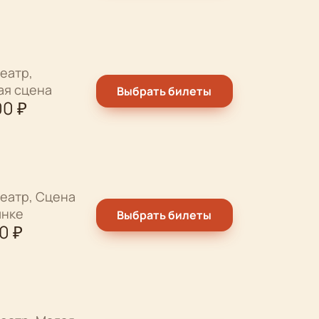
еатр,
ая сцена
Выбрать билеты
00
₽
еатр, Сцена
ынке
Выбрать билеты
00
₽