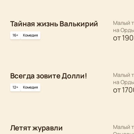
Тайная жизнь Валькирий
Малый т
на Орд
16+
Комедия
от
19
Всегда зовите Долли!
Малый т
на Орд
12+
Комедия
от
170
Летят журавли
Малый т
Основн