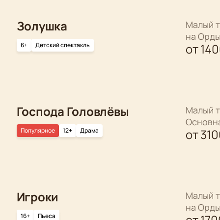
Золушка
Малый т
на Орд
6+
Детский спектакль
от
14
Господа Головлёвы
Малый т
Основн
Популярное
12+
Драма
от
310
Игроки
Малый т
на Орд
16+
Пьеса
от
170