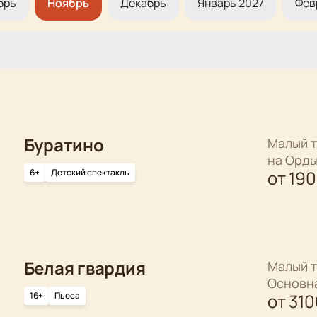
брь
Ноябрь
Декабрь
Январь 2027
Фев
Буратино
Малый т
на Орд
6+
Детский спектакль
от
19
Белая гвардия
Малый т
Основн
16+
Пьеса
от
310