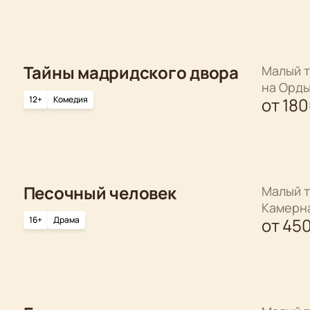
Тайны мадридского двора
Малый т
на Орд
12+
Комедия
от
18
Песочный человек
Малый т
Камерн
16+
Драма
от
45