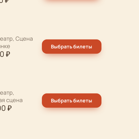
еатр, Сцена
ынке
Выбрать билеты
00
₽
еатр,
ая сцена
Выбрать билеты
00
₽