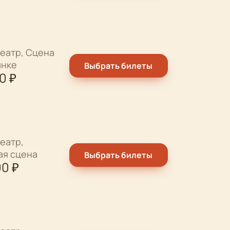
еатр, Сцена
ынке
Выбрать билеты
00
₽
еатр,
ая сцена
Выбрать билеты
00
₽