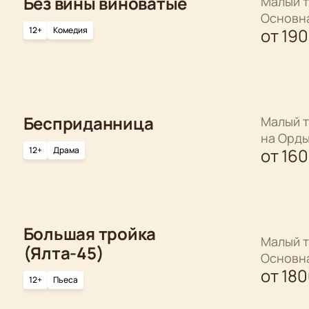
Без вины виноватые
Малый т
Основн
12+
Комедия
от
19
Бесприданница
Малый т
на Орд
12+
Драма
от
16
Большая тройка
Малый т
(Ялта-45)
Основн
от
18
12+
Пьеса