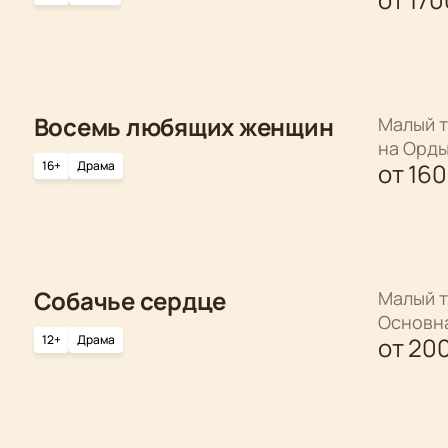
Восемь любящих женщин
Малый т
на Орд
16+
Драма
от
16
Собачье сердце
Малый т
Основн
12+
Драма
от
20