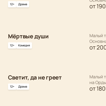
12+
Драма
от
19
Мёртвые души
Малый т
Основн
12+
Комедия
от
20
Светит, да не греет
Малый т
на Орд
12+
Драма
от
18