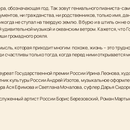
фра, обозначающая год. Так зовут гениального пианиста-сам
окументов, ни гражданства, ни родственников, только имя, д
икогда не ступал на твердую землю. В бурю и в штиль он не 
 удивительной музыкой и океанским ветром. Кажется, что Г
иши громадного рояля.
мысль, которая приходит многим: похоже, жизнь – это трудн
ди счастливы только тогда, когда перед ними открывается 
ауреат Государственной премии России Ирина Леонова, ху
тник культуры России Андрей Изотов, музыкальное оформл
ра Ася Ефимова и Светлана Мочалова, суфлер Дарья Сидор
служенный артист России Борис Березовский, Роман Марты