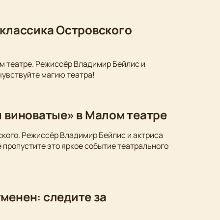
 классика Островского
м театре. Режиссёр Владимир Бейлис и
чувствуйте магию театра!
ы виноватые» в Малом театре
ского. Режиссёр Владимир Бейлис и актриса
 пропустите это яркое событие театрального
менен: следите за