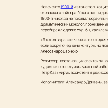
Новеченто
1900-й
и это не только ци
океанского лайнера. У него нет ни д
1900-й никогда не покидал корабля, н
драматический монолог, пронизанный
перебирая людские судьбы, как клав
«Я хотел выразить через этого героя 
если вокруг очерчены контуры, но лю
Алессандро Барикко.
Режиссер-постановщик спектакля- л
художник по свету заслуженный рабо
Петр Казьмирук, ассистенты режиссе
Исполнители: Александр Дривень, за