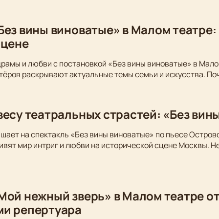
Без вины виноватые» в Малом театре:
сцене
драмы и любви с постановкой «Без вины виноватые» в Мало
тёров раскрывают актуальные темы семьи и искусства. По
весу театральных страстей: «Без вин
шает на спектакль «Без вины виноватые» по пьесе Остров
вят мир интриг и любви на исторической сцене Москвы. Не
Мой нежный зверь» в Малом театре от
ми репертуара