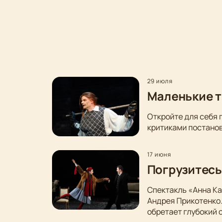
29 июля
Маленькие т
Откройте для себя 
критиками постанов
17 июня
Погрузитесь
Спектакль «Анна Ка
Андрея Прикотенко
обретает глубокий 