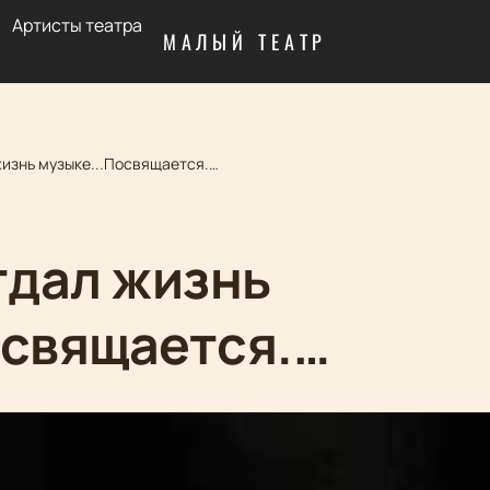
Артисты театра
МАЛЫЙ ТЕАТР
жизнь музыке...Посвящается.…
тдал жизнь
освящается.…