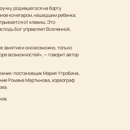
оучку, родившегося на борту
анное кочегаром, нашедшим ребенка.
отрывается от клавиш. Это
осподь Бог управляет Вселенной,
ое занятие и оно возможно, только
море возможностей», — говорит автор
дожник-постановщик Мария Утробина,
ение Романа Мартынова, хореограф
ова.
нов.