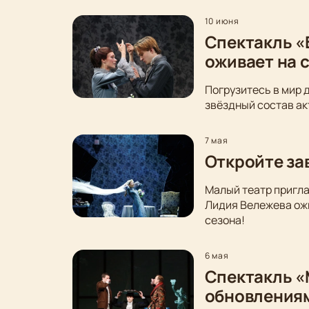
10 июня
Спектакль «
оживает на 
Погрузитесь в мир 
звёздный состав ак
7 мая
Откройте за
Малый театр пригла
Лидия Вележева ожи
сезона!
6 мая
Спектакль «
обновления