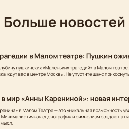
Больше новостей
рагедии в Малом театре: Пушкин ожи
глубину пушкинских «Маленьких трагедий» в Малом театре.
ка ждут вас в центре Москвы. Не упустите шанс прикоснуть
 в мир «Анны Карениной»: новая инт
ренина» в Малом Театре — это уникальная возможность у
. Минималистичная сценография и символизм создают атм
смысл.