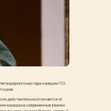
 легендарного мастера комедии П.О.
й сцене.
рсия действительно отличается от
твия комедии в современные реалии
нтре сюжета монолог Фигаро, который