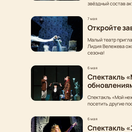
звёздный состав ак
7 мая
Откройте за
Малый театр пригла
Лидия Вележева ожи
сезона!
6 мая
Спектакль «
обновления
Спектакль «Мой неж
посетить другие по
6 мая
Спектакль «