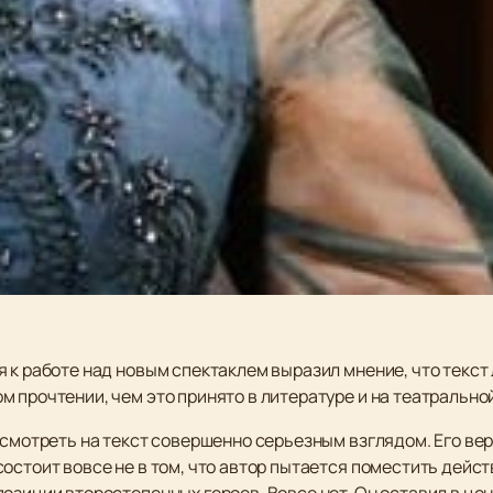
 к работе над новым спектаклем выразил мнение, что текст
 прочтении, чем это принято в литературе и на театрально
осмотреть на текст совершенно серьезным взглядом. Его ве
остоит вовсе не в том, что автор пытается поместить дейс
озиции второстепенных героев. Вовсе нет. Он оставил в це