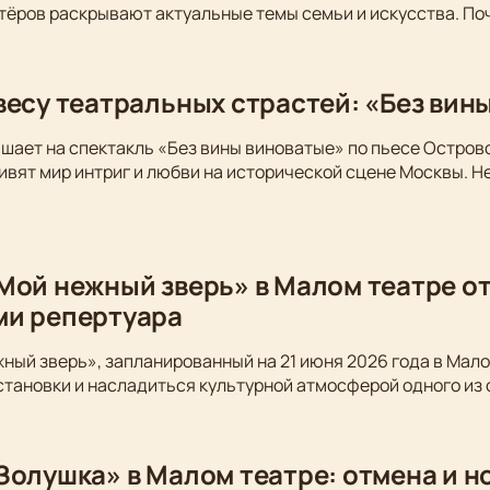
тёров раскрывают актуальные темы семьи и искусства. По
весу театральных страстей: «Без вин
шает на спектакль «Без вины виноватые» по пьесе Остров
вят мир интриг и любви на исторической сцене Москвы. Не
Мой нежный зверь» в Малом театре от
ми репертуара
ный зверь», запланированный на 21 июня 2026 года в Мало
становки и насладиться культурной атмосферой одного из
Золушка» в Малом театре: отмена и 