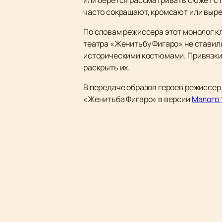
часто сокращают, кромсают или выре
По словам режиссера этот монолог к
театра «Женитьбу Фигаро» не ставили
историческими костюмами. Привязки 
раскрыть их.
В передаче образов героев режиссер
«Женитьба Фигаро» в версии
Малого 