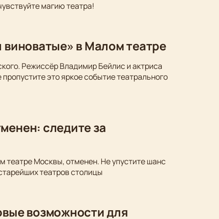
чувствуйте магию театра!
ы виноватые» в Малом театре
ского. Режиссёр Владимир Бейлис и актриса
 пропустите это яркое событие театрального
менен: следите за
м театре Москвы, отменен. Не упустите шанс
 старейших театров столицы
новые возможности для