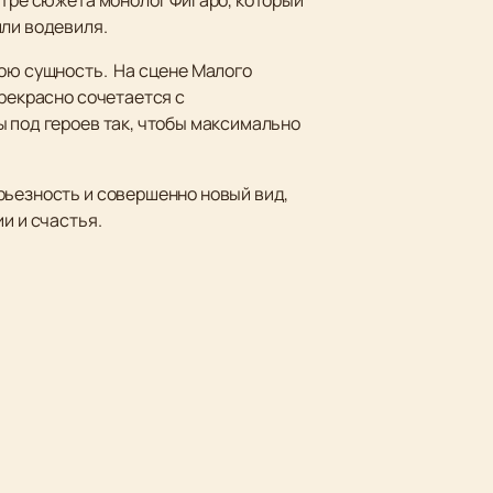
или водевиля.
вою сущность. На сцене Малого
рекрасно сочетается с
ы под героев так, чтобы максимально
рьезность и совершенно новый вид,
и и счастья.