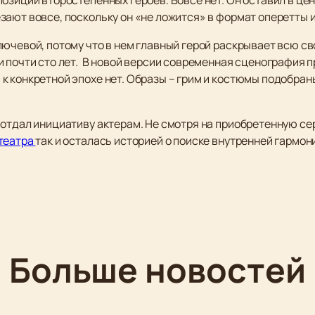
зают вовсе, поскольку он «не ложится» в формат оперетты 
лючевой, потому что в нем главный герой раскрывает всю с
 почти сто лет. В новой версии современная сценография п
к конкретной эпохе нет. Образы – грим и костюмы подобран
 отдал инициативу актерам. Не смотря на приобретенную се
театра
так и осталась историей о поиске внутренней гармони
Больше новостей