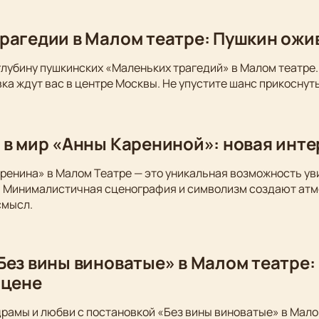
рагедии в Малом театре: Пушкин ожи
глубину пушкинских «Маленьких трагедий» в Малом театре.
ка ждут вас в центре Москвы. Не упустите шанс прикоснуть
 в мир «Анны Карениной»: новая инт
ренина» в Малом Театре — это уникальная возможность у
. Минималистичная сценография и символизм создают атм
смысл.
Без вины виноватые» в Малом театре:
сцене
драмы и любви с постановкой «Без вины виноватые» в Мало