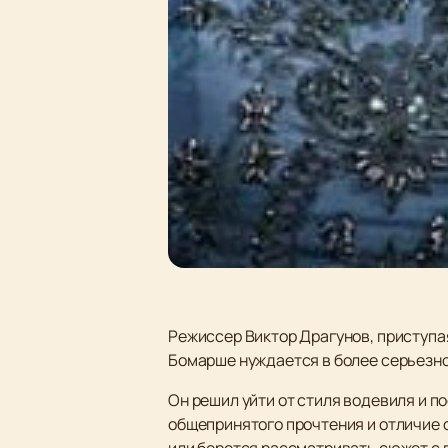
Режиссер Виктор Драгунов, приступая
Бомарше нуждается в более серьезном
Он решил уйти от стиля водевиля и п
общепринятого прочтения и отличие с
или берется рассматривать сюжет с п