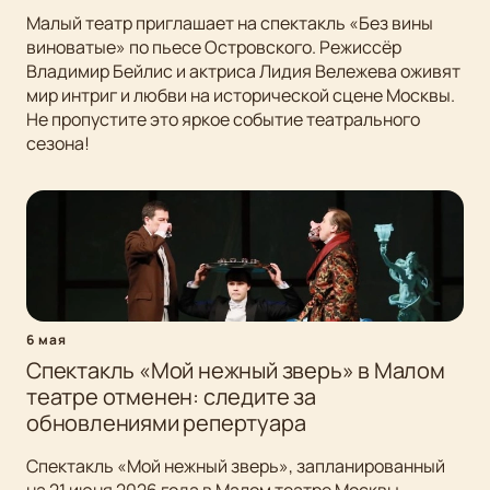
Малый театр приглашает на спектакль «Без вины
виноватые» по пьесе Островского. Режиссёр
Владимир Бейлис и актриса Лидия Вележева оживят
мир интриг и любви на исторической сцене Москвы.
Не пропустите это яркое событие театрального
сезона!
6 мая
Спектакль «Мой нежный зверь» в Малом
театре отменен: следите за
обновлениями репертуара
Спектакль «Мой нежный зверь», запланированный