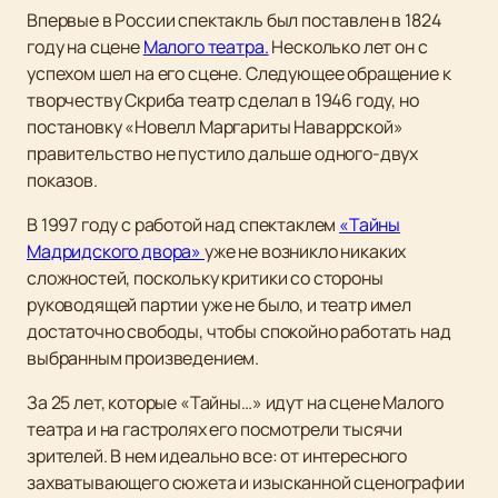
Впервые в России спектакль был поставлен в 1824
году на сцене
Малого театра.
Несколько лет он с
успехом шел на его сцене. Следующее обращение к
творчеству Скриба театр сделал в 1946 году, но
постановку «Новелл Маргариты Наваррской»
правительство не пустило дальше одного-двух
показов.
В 1997 году с работой над спектаклем
«Тайны
Мадридского двора»
уже не возникло никаких
сложностей, поскольку критики со стороны
руководящей партии уже не было, и театр имел
достаточно свободы, чтобы спокойно работать над
выбранным произведением.
За 25 лет, которые «Тайны…» идут на сцене Малого
театра и на гастролях его посмотрели тысячи
зрителей. В нем идеально все: от интересного
захватывающего сюжета и изысканной сценографии