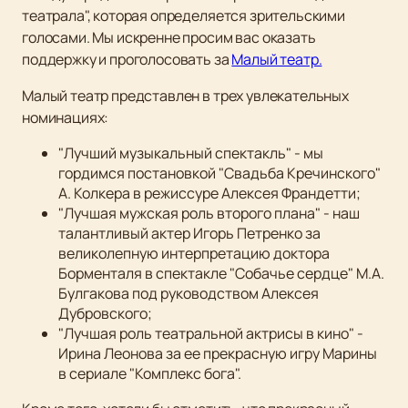
театрала", которая определяется зрительскими
голосами. Мы искренне просим вас оказать
поддержку и проголосовать за
Малый театр.
Малый театр представлен в трех увлекательных
номинациях:
"Лучший музыкальный спектакль" - мы
гордимся постановкой "Свадьба Кречинского"
А. Колкера в режиссуре Алексея Франдетти;
"Лучшая мужская роль второго плана" - наш
талантливый актер Игорь Петренко за
великолепную интерпретацию доктора
Борменталя в спектакле "Собачье сердце" М.А.
Булгакова под руководством Алексея
Дубровского;
"Лучшая роль театральной актрисы в кино" -
Ирина Леонова за ее прекрасную игру Марины
в сериале "Комплекс бога".