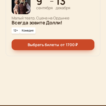
9
13
—
сентября
декабря
Малый театр, Сцена на Ордынке
Всегда зовите Долли!
12+
Комедия
Выбрать билеты
от
1700
₽