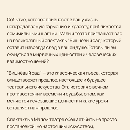
Событие, которое привнесет в вашу жизнь
непередаваемую гармонию и красоту, приближается
семимильными шагами! Малый театр приглашает вас
на великолепный спектакль "Вишнёвый сад", который
оставит навсегда след в вашей душе. Готовы ли вы
окунуться в мир вечных ценностей и человеческих
взаимоотношений?
"Вишнёвый сад" — это классическая пьеса, которая
олицетворяет прошлое, настоящее и будущее
театрального искусства. Эта история о вечном
противостоянии времени и судьбы, о том, как
меняются исчезающие ценности и какие уроки
оставляет нам прошлое.
Спектакль в Малом театре обещает быть не просто
постановкой, но настоящим искусством,