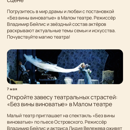
Погрузитесь в мир драмы и любви с постановкой
«Без вины виноватые» в Малом театре. Режиссёр
Владимир Бейлис и звёздный состав актёров
раскрывают актуальные темы семьи и искусства.
Почувствуйте магию театра!
7 мая
Откройте завесу театральных страстей:
«Без вины виноватые» в Малом театре
Малый театр приглашает на спектакль «Без вины
виноватые» по пьесе Островского. Режиссёр
Владимир Бейлис и актриса Лидия Вележева оживят