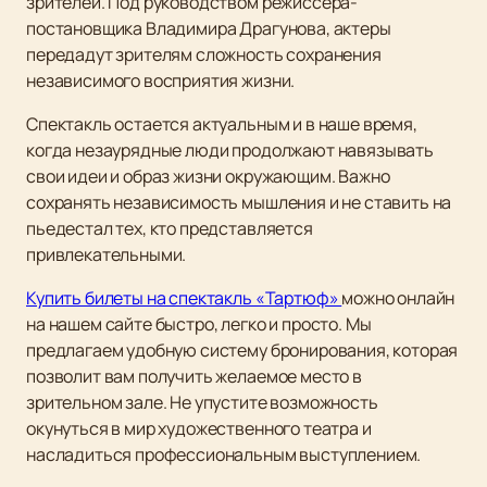
зрителей. Под руководством режиссера-
постановщика Владимира Драгунова, актеры
передадут зрителям сложность сохранения
независимого восприятия жизни.
Спектакль остается актуальным и в наше время,
когда незаурядные люди продолжают навязывать
свои идеи и образ жизни окружающим. Важно
сохранять независимость мышления и не ставить на
пьедестал тех, кто представляется
привлекательными.
Купить билеты на спектакль «Тартюф»
можно онлайн
на нашем сайте быстро, легко и просто. Мы
предлагаем удобную систему бронирования, которая
позволит вам получить желаемое место в
зрительном зале. Не упустите возможность
окунуться в мир художественного театра и
насладиться профессиональным выступлением.