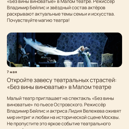
«Без вины виноватые» в Малом театре. Режиссёр
Владимир Бейлис и звёздный состав актёров
раскрывают актуальные темы семьи и искусства.
Почувствуйте магию театра!
7 мая
Откройте завесу театральных страстей:
«Без вины виноватые» в Малом театре
Малый театр приглашает на спектакль «Без вины
виноватые» по пьесе Островского. Режиссёр
Владимир Бейлис и актриса Лидия Вележева оживят
мир интриг и любви на исторической сцене Москвы.
Не пропустите это яркое событие театрального