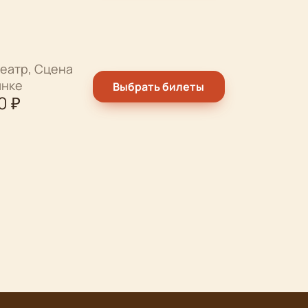
еатр, Сцена
ынке
Выбрать билеты
0
₽