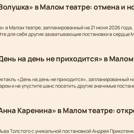
Золушка» в Малом театре: отмена и 
» в Малом театре, запланированный на 21 июня 2026 года,
йте для себя другие захватывающие постановки в сердце 
День на день не приходится» в Малом
ектакль «День на день не приходится», запланированный на
аром и не упустите шанс посетить другие значимые постан
Анна Каренина» в Малом театре: откр
Льва Толстого с уникальной постановкой Андрея Прикотен