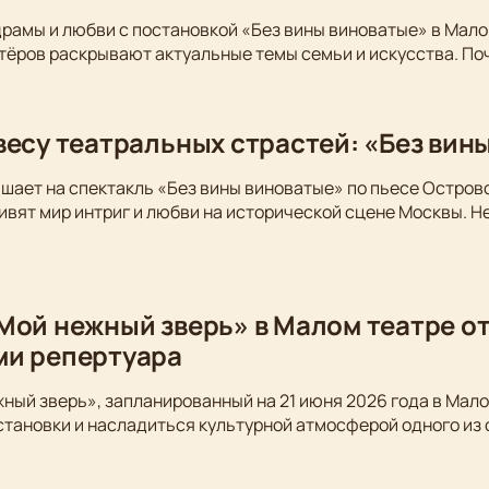
драмы и любви с постановкой «Без вины виноватые» в Мало
тёров раскрывают актуальные темы семьи и искусства. По
весу театральных страстей: «Без вин
шает на спектакль «Без вины виноватые» по пьесе Остров
вят мир интриг и любви на исторической сцене Москвы. Не
Мой нежный зверь» в Малом театре от
ми репертуара
ный зверь», запланированный на 21 июня 2026 года в Мало
становки и насладиться культурной атмосферой одного из