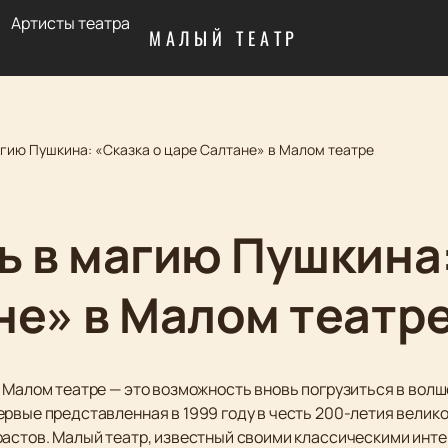
Артисты театра
МАЛЫЙ ТЕАТР
агию Пушкина: «Сказка о царе Салтане» в Малом театре
ь в магию Пушкина:
не» в Малом театр
в Малом театре — это возможность вновь погрузиться в во
рвые представленная в 1999 году в честь 200-летия велико
растов. Малый театр, известный своими классическими инт