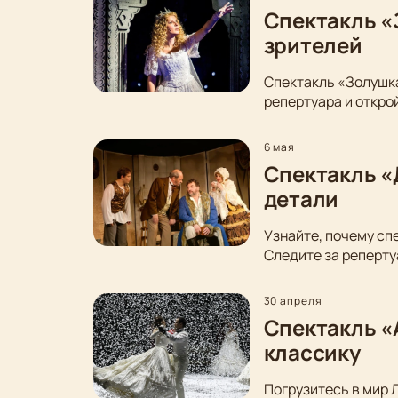
Спектакль «
зрителей
Спектакль «Золушка
репертуара и откро
6 мая
Спектакль «
детали
Узнайте, почему сп
Следите за реперту
30 апреля
Спектакль «
классику
Погрузитесь в мир 