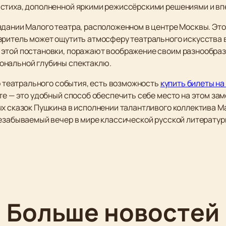
 стиха, дополненной яркими режиссёрскими решениями и в
здании Малого театра, расположенном в центре Москвы. Это
зритель может ощутить атмосферу театрального искусства в
этой постановки, поражают воображение своим разнообраз
ональной глубины спектаклю.
го театрального события, есть возможность
купить билеты на
те — это удобный способ обеспечить себе место на этом за
х сказок Пушкина в исполнении талантливого коллектива Ма
незабываемый вечер в мире классической русской литератур
Больше новостей