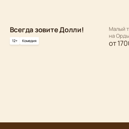
Всегда зовите Долли!
Малый т
на Орд
12+
Комедия
от
170