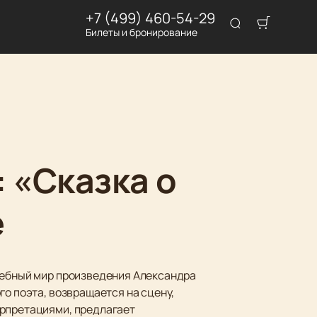
+7 (499) 460-54-29
Билеты и бронирование
 «Сказка о
е
лшебный мир произведения Александра
го поэта, возвращается на сцену,
ерпретациями, предлагает