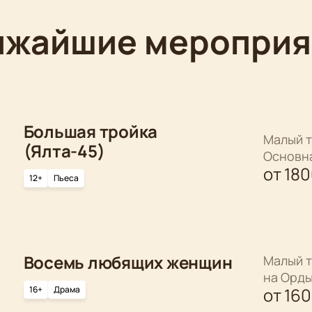
ижайшие мероприя
Большая тройка
Малый т
(Ялта-45)
Основн
от
18
12+
Пьеса
Восемь любящих женщин
Малый т
на Орд
16+
Драма
от
16