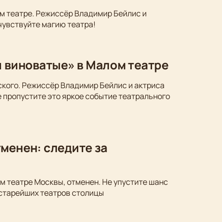
м театре. Режиссёр Владимир Бейлис и
чувствуйте магию театра!
ы виноватые» в Малом театре
ского. Режиссёр Владимир Бейлис и актриса
 пропустите это яркое событие театрального
менен: следите за
м театре Москвы, отменен. Не упустите шанс
 старейших театров столицы