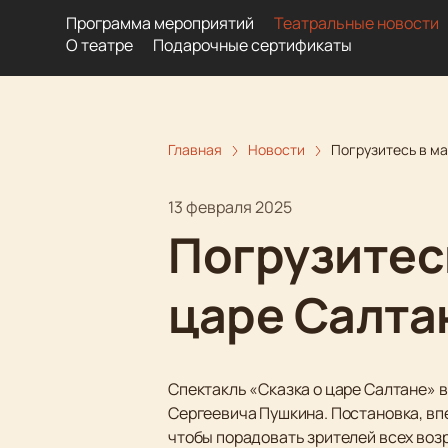
Программа мероприятий
Театральные новости
О театре
Подарочные сертификаты
Главная
Новости
Погрузитесь в м
13 февраля 2025
Погрузитес
царе Салта
Спектакль «Сказка о царе Салтане» 
Сергеевича Пушкина. Постановка, впе
чтобы порадовать зрителей всех воз