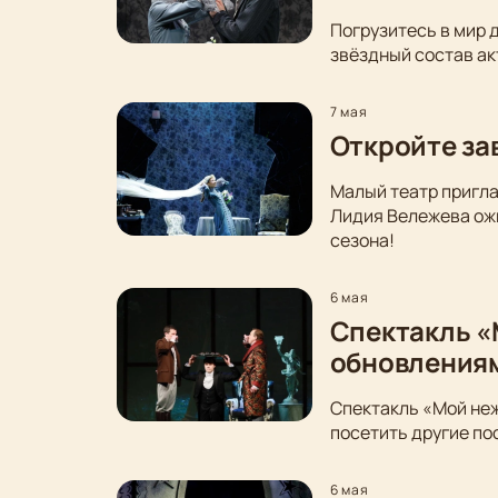
Погрузитесь в мир 
звёздный состав ак
7 мая
Откройте за
Малый театр пригла
Лидия Вележева ожи
сезона!
6 мая
Спектакль «
обновления
Спектакль «Мой неж
посетить другие по
6 мая