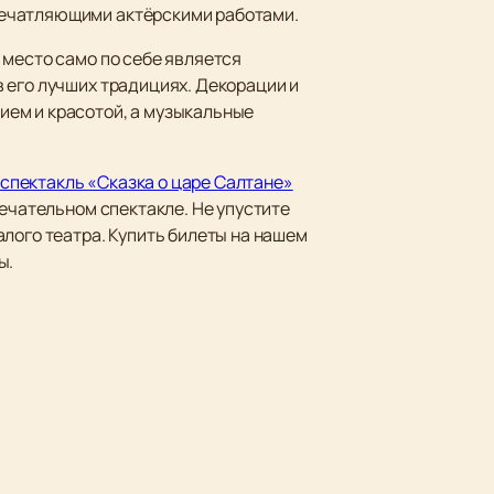
печатляющими актёрскими работами.
 место само по себе является
 его лучших традициях. Декорации и
ием и красотой, а музыкальные
 спектакль «Сказка о царе Салтане»
мечательном спектакле. Не упустите
лого театра. Купить билеты на нашем
ы.