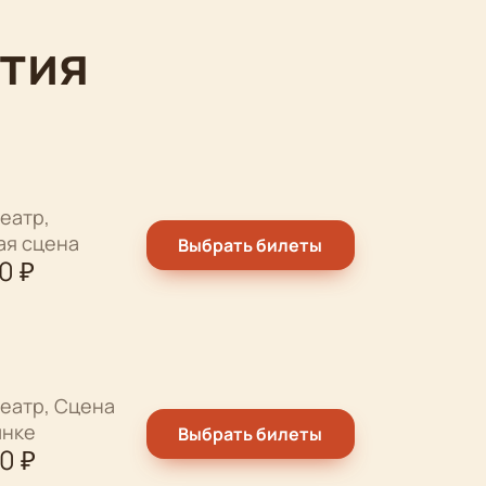
тия
еатр,
ая сцена
Выбрать билеты
00
₽
еатр, Сцена
ынке
Выбрать билеты
00
₽