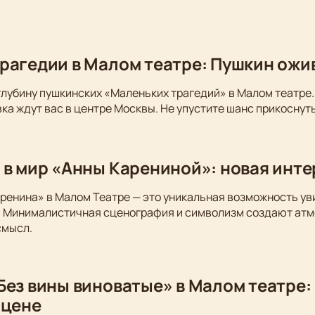
рагедии в Малом театре: Пушкин ожи
глубину пушкинских «Маленьких трагедий» в Малом театре.
ка ждут вас в центре Москвы. Не упустите шанс прикоснуть
 в мир «Анны Карениной»: новая инт
ренина» в Малом Театре — это уникальная возможность у
. Минималистичная сценография и символизм создают атм
смысл.
Без вины виноватые» в Малом театре:
сцене